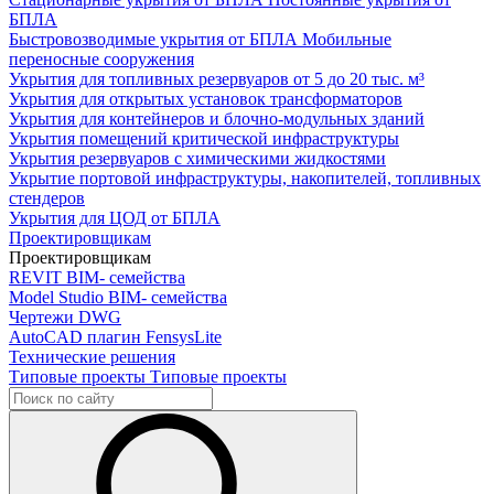
БПЛА
Быстровозводимые укрытия от БПЛА
Мобильные
переносные сооружения
Укрытия для топливных резервуаров
от 5 до 20 тыс. м³
Укрытия для открытых установок трансформаторов
Укрытия для контейнеров и блочно-модульных зданий
Укрытия помещений критической инфраструктуры
Укрытия резервуаров с химическими жидкостями
Укрытие портовой инфраструктуры, накопителей, топливных
стендеров
Укрытия для ЦОД от БПЛА
Проектировщикам
Проектировщикам
REVIT
BIM- семейства
Model Studio
BIM- семейства
Чертежи DWG
AutoCAD плагин
FensysLite
Технические решения
Типовые проекты
Типовые проекты