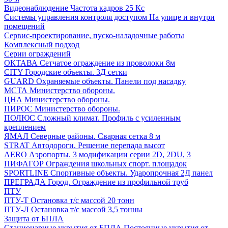
Видеонаблюдение
Частота кадров 25 Кс
Системы управления контроля доступом
На улице и внутри
помещений
Сервис-проектирование, пуско-наладочные работы
Комплексный подход
Серии ограждений
ОКТАВА
Сетчатое ограждение из проволоки 8м
CITY
Городские объекты. 3Д сетки
GUARD
Охраняемые объекты. Панели под насадку
МСТА
Министерство обороны.
ЦНА
Министерство обороны.
ПИРОС
Министерство обороны.
ПОЛЮС
Сложный климат. Профиль с усиленным
креплением
ЯМАЛ
Северные районы. Сварная сетка 8 м
STRAT
Автодороги. Решение перепада высот
AERO
Аэропорты. 3 модификации серии 2D, 2DU, 3
ПИФАГОР
Ограждения школьных спорт. площадок
SPORTLINE
Спортивные объекты. Ударопрочная 2Д панел
ПРЕГРАДА
Город. Ограждение из профильной труб
ПТУ
ПТУ-Т
Остановка т/c массой 20 тонн
ПТУ-Л
Остановка т/c массой 3,5 тонны
Защита от БПЛА
Стационарные укрытия от БПЛА
Постоянные укрытия от