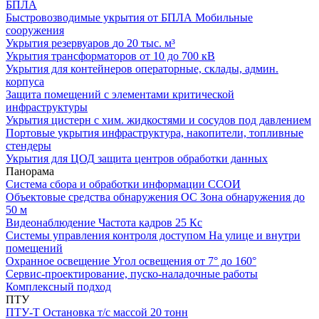
БПЛА
Быстровозводимые укрытия от БПЛА
Мобильные
сооружения
Укрытия резервуаров
до 20 тыс. м³
Укрытия трансформаторов
от 10 до 700 кВ
Укрытия для контейнеров
операторные, склады, админ.
корпуса
Защита помещений
с элементами критической
инфраструктуры
Укрытия цистерн с хим. жидкостями
и сосудов под давлением
Портовые укрытия
инфраструктура, накопители, топливные
стендеры
Укрытия для ЦОД
защита центров обработки данных
Панорама
Система сбора и обработки информации
ССОИ
Объектовые средства обнаружения ОС
Зона обнаружения до
50 м
Видеонаблюдение
Частота кадров 25 Кс
Системы управления контроля доступом
На улице и внутри
помещений
Охранное освещение
Угол освещения от 7° до 160°
Сервис-проектирование, пуско-наладочные работы
Комплексный подход
ПТУ
ПТУ-Т
Остановка т/c массой 20 тонн