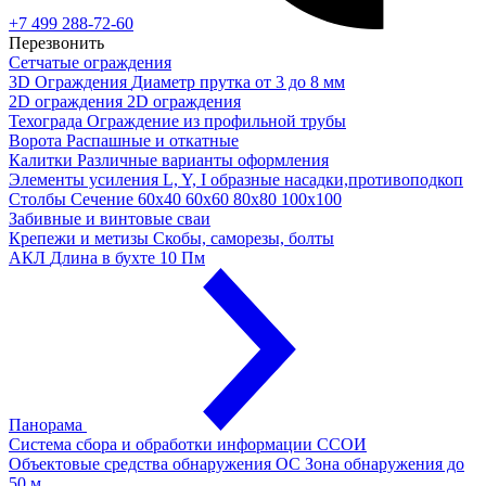
+7 499 288-72-60
Перезвонить
Сетчатые ограждения
3D Ограждения
Диаметр прутка от 3 до 8 мм
2D ограждения
2D ограждения
Техограда
Ограждение из профильной трубы
Ворота
Распашные и откатные
Калитки
Различные варианты оформления
Элементы усиления
L, Y, I образные насадки,противоподкоп
Столбы
Сечение 60х40 60х60 80х80 100х100
Забивные и винтовые сваи
Крепежи и метизы
Скобы, саморезы, болты
АКЛ
Длина в бухте 10 Пм
Панорама
Система сбора и обработки информации
ССОИ
Объектовые средства обнаружения ОС
Зона обнаружения до
50 м