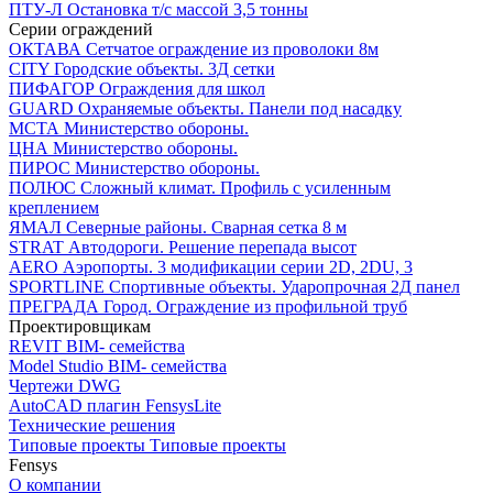
ПТУ-Л
Остановка т/c массой 3,5 тонны
Серии ограждений
ОКТАВА
Сетчатое ограждение из проволоки 8м
CITY
Городские объекты. 3Д сетки
ПИФАГОР
Ограждения для школ
GUARD
Охраняемые объекты. Панели под насадку
МСТА
Министерство обороны.
ЦНА
Министерство обороны.
ПИРОС
Министерство обороны.
ПОЛЮС
Сложный климат. Профиль с усиленным
креплением
ЯМАЛ
Северные районы. Сварная сетка 8 м
STRAT
Автодороги. Решение перепада высот
AERO
Аэропорты. 3 модификации серии 2D, 2DU, 3
SPORTLINE
Спортивные объекты. Ударопрочная 2Д панел
ПРЕГРАДА
Город. Ограждение из профильной труб
Проектировщикам
REVIT
BIM- семейства
Model Studio
BIM- семейства
Чертежи DWG
AutoCAD плагин
FensysLite
Технические решения
Типовые проекты
Типовые проекты
Fensys
О компании