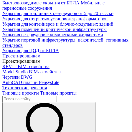
Быстровозводимые укрытия от БПЛА
Мобильные
переносные сооружения
Укрытия для топливных резервуаров
от 5 до 20 тыс. м³
Укрытия для открытых установок трансформаторов
Укрытия для контейнеров и блочно-модульных зданий
Укрытия помещений критической инфраструктуры
Укрытия резервуаров с химическими жидкостями
Укрытие портовой инфраструктуры, накопителей, топливных
стендеров
Укрытия для ЦОД от БПЛА
Проектировщикам
Проектировщикам
REVIT
BIM- семейства
Model Studio
BIM- семейства
Чертежи DWG
AutoCAD плагин
FensysLite
Технические решения
Типовые проекты
Типовые проекты