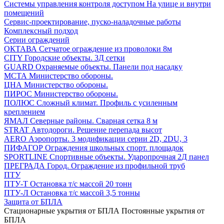
Системы управления контроля доступом
На улице и внутри
помещений
Сервис-проектирование, пуско-наладочные работы
Комплексный подход
Серии ограждений
ОКТАВА
Сетчатое ограждение из проволоки 8м
CITY
Городские объекты. 3Д сетки
GUARD
Охраняемые объекты. Панели под насадку
МСТА
Министерство обороны.
ЦНА
Министерство обороны.
ПИРОС
Министерство обороны.
ПОЛЮС
Сложный климат. Профиль с усиленным
креплением
ЯМАЛ
Северные районы. Сварная сетка 8 м
STRAT
Автодороги. Решение перепада высот
AERO
Аэропорты. 3 модификации серии 2D, 2DU, 3
ПИФАГОР
Ограждения школьных спорт. площадок
SPORTLINE
Спортивные объекты. Ударопрочная 2Д панел
ПРЕГРАДА
Город. Ограждение из профильной труб
ПТУ
ПТУ-Т
Остановка т/c массой 20 тонн
ПТУ-Л
Остановка т/c массой 3,5 тонны
Защита от БПЛА
Стационарные укрытия от БПЛА
Постоянные укрытия от
БПЛА