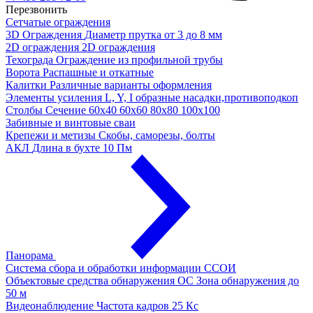
Перезвонить
Сетчатые ограждения
3D Ограждения
Диаметр прутка от 3 до 8 мм
2D ограждения
2D ограждения
Техограда
Ограждение из профильной трубы
Ворота
Распашные и откатные
Калитки
Различные варианты оформления
Элементы усиления
L, Y, I образные насадки,противоподкоп
Столбы
Сечение 60х40 60х60 80х80 100х100
Забивные и винтовые сваи
Крепежи и метизы
Скобы, саморезы, болты
АКЛ
Длина в бухте 10 Пм
Панорама
Система сбора и обработки информации
ССОИ
Объектовые средства обнаружения ОС
Зона обнаружения до
50 м
Видеонаблюдение
Частота кадров 25 Кс