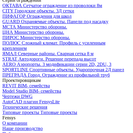
Серии ограждений
ОКТАВА
Сетчатое ограждение из проволоки 8м
CITY
Городские объекты. 3Д сетки
ПИФАГОР
Ограждения для школ
GUARD
Охраняемые объекты. Панели под насадку
МСТА
Министерство обороны.
ЦНА
Министерство обороны.
ПИРОС
Министерство обороны.
ПОЛЮС
Сложный климат. Профиль с усиленным
креплением
ЯМАЛ
Северные районы. Сварная сетка 8 м
STRAT
Автодороги. Решение перепада высот
AERO
Аэропорты. 3 модификации серии 2D, 2DU, 3
SPORTLINE
Спортивные объекты. Ударопрочная 2Д панел
ПРЕГРАДА
Город. Ограждение из профильной труб
Проектировщикам
REVIT
BIM- семейства
Model Studio
BIM- семейства
Чертежи DWG
AutoCAD плагин
FensysLite
Технические решения
Типовые проекты
Типовые проекты
Fensys
О компании
Наше производство