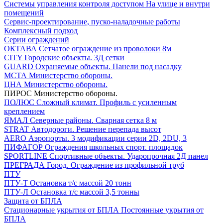
Системы управления контроля доступом
На улице и внутри
помещений
Сервис-проектирование, пуско-наладочные работы
Комплексный подход
Серии ограждений
ОКТАВА
Сетчатое ограждение из проволоки 8м
CITY
Городские объекты. 3Д сетки
GUARD
Охраняемые объекты. Панели под насадку
МСТА
Министерство обороны.
ЦНА
Министерство обороны.
ПИРОС
Министерство обороны.
ПОЛЮС
Сложный климат. Профиль с усиленным
креплением
ЯМАЛ
Северные районы. Сварная сетка 8 м
STRAT
Автодороги. Решение перепада высот
AERO
Аэропорты. 3 модификации серии 2D, 2DU, 3
ПИФАГОР
Ограждения школьных спорт. площадок
SPORTLINE
Спортивные объекты. Ударопрочная 2Д панел
ПРЕГРАДА
Город. Ограждение из профильной труб
ПТУ
ПТУ-Т
Остановка т/c массой 20 тонн
ПТУ-Л
Остановка т/c массой 3,5 тонны
Защита от БПЛА
Стационарные укрытия от БПЛА
Постоянные укрытия от
БПЛА