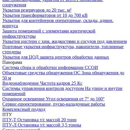
сооружения
Укрытия резервуаров
до 20 тыс. м³
Укрытия трансформаторов
от 10 до 700 кВ
Укрытия для контейнеров
операторные, склады, админ.
корпуса
Защита помещений
с элементами критической
инфраструктуры
Укрытия цистерн с хим. жидкостями
и сосудов под давлением
Портовые укрытия
инфраструктура, накопители, топливные
стендеры
Укрытия для ЦОД
защита центров обработки данных
Панорама
Система сбора и обработки информации
ССОИ
Объектовые средства обнаружения ОС
Зона обнаружения до
50 м
Видеонаблюдение
Частота кадров 25 Кс
Системы управления контроля доступом
На улице и внутри
помещений
Охранное освещение
Угол освещения от 7° до 160°
Сервис-проектирование, пуско-наладочные работы
Комплексный подход
ПТУ
ПТУ-Т
Остановка т/c массой 20 тонн
ПТУ-Л
Остановка т/c массой 3,5 тонны