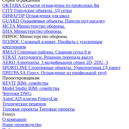
Серии ограждений
ОКТАВА
Сетчатое ограждение из проволоки 8м
CITY
Городские объекты. 3Д сетки
ПИФАГОР
Ограждения для школ
GUARD
Охраняемые объекты. Панели под насадку
МСТА
Министерство обороны.
ЦНА
Министерство обороны.
ПИРОС
Министерство обороны.
ПОЛЮС
Сложный климат. Профиль с усиленным
креплением
ЯМАЛ
Северные районы. Сварная сетка 8 м
STRAT
Автодороги. Решение перепада высот
AERO
Аэропорты. 3 модификации серии 2D, 2DU, 3
SPORTLINE
Спортивные объекты. Ударопрочная 2Д панел
ПРЕГРАДА
Город. Ограждение из профильной труб
Проектировщикам
REVIT
BIM- семейства
Model Studio
BIM- семейства
Чертежи DWG
AutoCAD плагин
FensysLite
Технические решения
Типовые проекты
Типовые проекты
Fensys
О компании
Наше производство