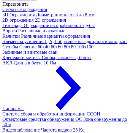
Перезвонить
Сетчатые ограждения
3D Ограждения
Диаметр прутка от 3 до 8 мм
2D ограждения
2D ограждения
Техограда
Ограждение из профильной трубы
Ворота
Распашные и откатные
Калитки
Различные варианты оформления
Элементы усиления
L, Y, I образные насадки,противоподкоп
Столбы
Сечение 60х40 60х60 80х80 100х100
Забивные и винтовые сваи
Крепежи и метизы
Скобы, саморезы, болты
АКЛ
Длина в бухте 10 Пм
Панорама
Система сбора и обработки информации
ССОИ
Объектовые средства обнаружения ОС
Зона обнаружения до
50 м
Видеонаблюдение
Частота кадров 25 Кс