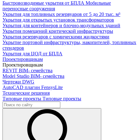
Быстровозводимые укрытия от БПЛА
Мобильные
переносные сооружения
Укрытия для топливных резервуаров
от 5 до 20 тыс. м³
Укрытия для открытых установок трансформаторов
Укрытия для контейнеров и блочно-модульных зданий
Укрытия помещений критической инфраструктуры
Укрытия резервуаров с химическими жидкостями
Укрытие портовой инфраструктуры, накопителей, топливных
стендеров
Укрытия для ЦОД от БПЛА
Проектировщикам
Проектировщикам
REVIT
BIM- семейства
Model Studio
BIM- семейства
Чертежи DWG
AutoCAD плагин
FensysLite
Технические решения
Типовые проекты
Типовые проекты