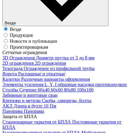
Везде
Везде
Продукция
Новости и публикации
Проектировщикам
Cетчатые ограждения
3D Ограждения
Диаметр прутка от 3 до 8 мм
2D ограждения
2D ограждения
Техограда
Ограждение из профильной трубы
Ворота
Распашные и откатные
Калитки
Различные варианты оформления
Элементы усиления
L, Y, I образные насадки,противоподкоп
Столбы
Сечение 60х40 60х60 80х80 100х100
Забивные и винтовые сваи
Крепежи и метизы
Скобы, саморезы, болты
АКЛ
Длина в бухте 10 Пм
Панорама
Панорама
Защита от БПЛА
Стационарные укрытия от БПЛА
Постоянные укрытия от
БПЛА
Быстровозводимые укрытия от БПЛА
Мобильные