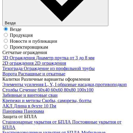
Везде
Везде
Продукция
Новости и публикации
Проектировщикам
Cетчатые ограждения
3D Ограждения
Диаметр прутка от 3 до 8 мм
2D ограждения
2D ограждения
Техограда
Ограждение из профильной трубы
Ворота
Распашные и откатные
Калитки
Различные варианты оформления
Элементы усиления
L, Y, I образные насадки,противоподкоп
Столбы
Сечение 60х40 60х60 80х80 100х100
Забивные и винтовые сваи
Крепежи и метизы
Скобы, саморезы, болты
АКЛ
Длина в бухте 10 Пм
Панорама
Панорама
Защита от БПЛА
Стационарные укрытия от БПЛА
Постоянные укрытия от
БПЛА
Быстровозводимые укрытия от БПЛА
Мобильные