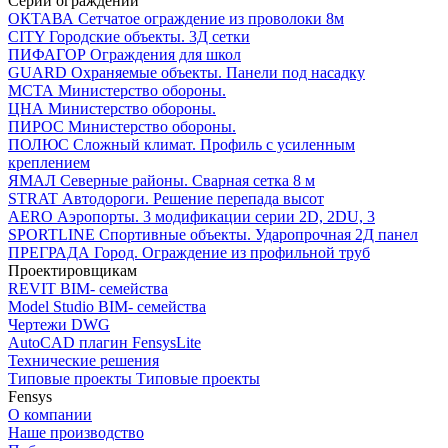
Серии ограждений
ОКТАВА
Сетчатое ограждение из проволоки 8м
CITY
Городские объекты. 3Д сетки
ПИФАГОР
Ограждения для школ
GUARD
Охраняемые объекты. Панели под насадку
МСТА
Министерство обороны.
ЦНА
Министерство обороны.
ПИРОС
Министерство обороны.
ПОЛЮС
Сложный климат. Профиль с усиленным
креплением
ЯМАЛ
Северные районы. Сварная сетка 8 м
STRAT
Автодороги. Решение перепада высот
AERO
Аэропорты. 3 модификации серии 2D, 2DU, 3
SPORTLINE
Спортивные объекты. Ударопрочная 2Д панел
ПРЕГРАДА
Город. Ограждение из профильной труб
Проектировщикам
REVIT
BIM- семейства
Model Studio
BIM- семейства
Чертежи DWG
AutoCAD плагин
FensysLite
Технические решения
Типовые проекты
Типовые проекты
Fensys
О компании
Наше производство