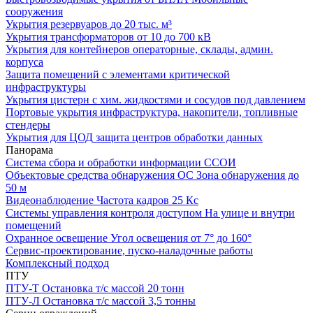
сооружения
Укрытия резервуаров
до 20 тыс. м³
Укрытия трансформаторов
от 10 до 700 кВ
Укрытия для контейнеров
операторные, склады, админ.
корпуса
Защита помещений
с элементами критической
инфраструктуры
Укрытия цистерн с хим. жидкостями
и сосудов под давлением
Портовые укрытия
инфраструктура, накопители, топливные
стендеры
Укрытия для ЦОД
защита центров обработки данных
Панорама
Система сбора и обработки информации
ССОИ
Объектовые средства обнаружения ОС
Зона обнаружения до
50 м
Видеонаблюдение
Частота кадров 25 Кс
Системы управления контроля доступом
На улице и внутри
помещений
Охранное освещение
Угол освещения от 7° до 160°
Сервис-проектирование, пуско-наладочные работы
Комплексный подход
ПТУ
ПТУ-Т
Остановка т/c массой 20 тонн
ПТУ-Л
Остановка т/c массой 3,5 тонны