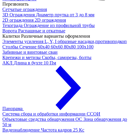
Перезвонить
Сетчатые ограждения
3D Ограждения
Диаметр прутка от 3 до 8 мм
2D ограждения
2D ограждения
Техограда
Ограждение из профильной трубы
Ворота
Распашные и откатные
Калитки
Различные варианты оформления
Элементы усиления
L, Y, I образные насадки,противоподкоп
Столбы
Сечение 60х40 60х60 80х80 100х100
Забивные и винтовые сваи
Крепежи и метизы
Скобы, саморезы, болты
АКЛ
Длина в бухте 10 Пм
Панорама
Система сбора и обработки информации
ССОИ
Объектовые средства обнаружения ОС
Зона обнаружения до
50 м
Видеонаблюдение
Частота кадров 25 Кс