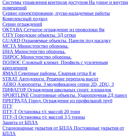
Системы управления контроля доступом
На улице и внутри
помещений
Сервис-проектирование, пуско-наладочные работы
Комплексный подход
Серии ограждений
ОКТАВА
Сетчатое ограждение из проволоки 8м
CITY
Городские объекты. 3Д сетки
GUARD
Охраняемые объекты. Панели под насадку
МСТА
Министерство обороны.
ЦНА
Министерство обороны.
ПИРОС
Министерство обороны.
ПОЛЮС
Сложный климат. Профиль с усиленным
креплением
ЯМАЛ
Северные районы. Сварная сетка 8 м
STRAT
Автодороги. Решение перепада высот
AERO
Аэропорты. 3 модификации серии 2D, 2DU, 3
ПИФАГОР
Ограждения школьных спорт. площадок
SPORTLINE
Спортивные объекты. Ударопрочная 2Д панел
ПРЕГРАДА
Город. Ограждение из профильной труб
ПТУ
ПТУ-Т
Остановка т/c массой 20 тонн
ПТУ-Л
Остановка т/c массой 3,5 тонны
Защита от БПЛА
Стационарные укрытия от БПЛА
Постоянные укрытия от
БПЛА