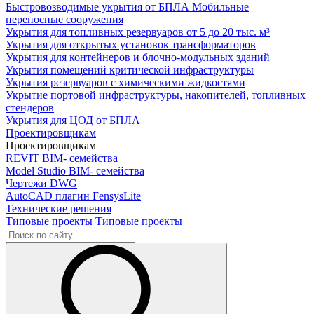
Быстровозводимые укрытия от БПЛА
Мобильные
переносные сооружения
Укрытия для топливных резервуаров
от 5 до 20 тыс. м³
Укрытия для открытых установок трансформаторов
Укрытия для контейнеров и блочно-модульных зданий
Укрытия помещений критической инфраструктуры
Укрытия резервуаров с химическими жидкостями
Укрытие портовой инфраструктуры, накопителей, топливных
стендеров
Укрытия для ЦОД от БПЛА
Проектировщикам
Проектировщикам
REVIT
BIM- семейства
Model Studio
BIM- семейства
Чертежи DWG
AutoCAD плагин
FensysLite
Технические решения
Типовые проекты
Типовые проекты