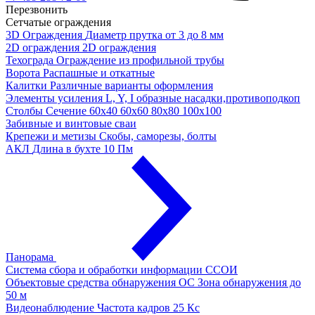
Перезвонить
Сетчатые ограждения
3D Ограждения
Диаметр прутка от 3 до 8 мм
2D ограждения
2D ограждения
Техограда
Ограждение из профильной трубы
Ворота
Распашные и откатные
Калитки
Различные варианты оформления
Элементы усиления
L, Y, I образные насадки,противоподкоп
Столбы
Сечение 60х40 60х60 80х80 100х100
Забивные и винтовые сваи
Крепежи и метизы
Скобы, саморезы, болты
АКЛ
Длина в бухте 10 Пм
Панорама
Система сбора и обработки информации
ССОИ
Объектовые средства обнаружения ОС
Зона обнаружения до
50 м
Видеонаблюдение
Частота кадров 25 Кс