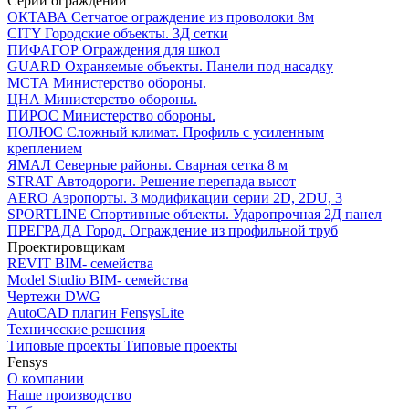
Серии ограждений
ОКТАВА
Сетчатое ограждение из проволоки 8м
CITY
Городские объекты. 3Д сетки
ПИФАГОР
Ограждения для школ
GUARD
Охраняемые объекты. Панели под насадку
МСТА
Министерство обороны.
ЦНА
Министерство обороны.
ПИРОС
Министерство обороны.
ПОЛЮС
Сложный климат. Профиль с усиленным
креплением
ЯМАЛ
Северные районы. Сварная сетка 8 м
STRAT
Автодороги. Решение перепада высот
AERO
Аэропорты. 3 модификации серии 2D, 2DU, 3
SPORTLINE
Спортивные объекты. Ударопрочная 2Д панел
ПРЕГРАДА
Город. Ограждение из профильной труб
Проектировщикам
REVIT
BIM- семейства
Model Studio
BIM- семейства
Чертежи DWG
AutoCAD плагин
FensysLite
Технические решения
Типовые проекты
Типовые проекты
Fensys
О компании
Наше производство