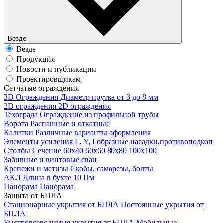
Везде
Везде
Продукция
Новости и публикации
Проектировщикам
Cетчатые ограждения
3D Ограждения
Диаметр прутка от 3 до 8 мм
2D ограждения
2D ограждения
Техограда
Ограждение из профильной трубы
Ворота
Распашные и откатные
Калитки
Различные варианты оформления
Элементы усиления
L, Y, I образные насадки,противоподкоп
Столбы
Сечение 60х40 60х60 80х80 100х100
Забивные и винтовые сваи
Крепежи и метизы
Скобы, саморезы, болты
АКЛ
Длина в бухте 10 Пм
Панорама
Панорама
Защита от БПЛА
Стационарные укрытия от БПЛА
Постоянные укрытия от
БПЛА
Быстровозводимые укрытия от БПЛА
Мобильные