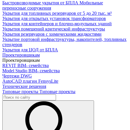
Быстровозводимые укрытия от БПЛА
Мобильные
переносные сооружения
Укрытия для топливных резервуаров
от 5 до 20 тыс. м³
Укрытия для открытых установок трансформаторов
Укрытия для контейнеров и блочно-модульных зданий
Укрытия помещений критической инфраструктуры
Укрытия резервуаров с химическими жидкостями
Укрытие портовой инфраструктуры, накопителей, топливных
стендеров
Укрытия для ЦОД от БПЛА
Проектировщикам
Проектировщикам
REVIT
BIM- семейства
Model Studio
BIM- семейства
Чертежи DWG
AutoCAD плагин
FensysLite
Технические решения
Типовые проекты
Типовые проекты