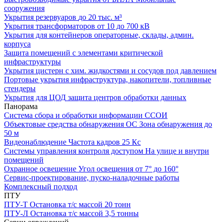
сооружения
Укрытия резервуаров
до 20 тыс. м³
Укрытия трансформаторов
от 10 до 700 кВ
Укрытия для контейнеров
операторные, склады, админ.
корпуса
Защита помещений
с элементами критической
инфраструктуры
Укрытия цистерн с хим. жидкостями
и сосудов под давлением
Портовые укрытия
инфраструктура, накопители, топливные
стендеры
Укрытия для ЦОД
защита центров обработки данных
Панорама
Система сбора и обработки информации
ССОИ
Объектовые средства обнаружения ОС
Зона обнаружения до
50 м
Видеонаблюдение
Частота кадров 25 Кс
Системы управления контроля доступом
На улице и внутри
помещений
Охранное освещение
Угол освещения от 7° до 160°
Сервис-проектирование, пуско-наладочные работы
Комплексный подход
ПТУ
ПТУ-Т
Остановка т/c массой 20 тонн
ПТУ-Л
Остановка т/c массой 3,5 тонны