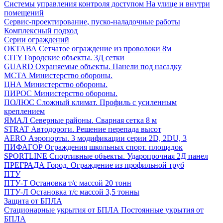
Системы управления контроля доступом
На улице и внутри
помещений
Сервис-проектирование, пуско-наладочные работы
Комплексный подход
Серии ограждений
ОКТАВА
Сетчатое ограждение из проволоки 8м
CITY
Городские объекты. 3Д сетки
GUARD
Охраняемые объекты. Панели под насадку
МСТА
Министерство обороны.
ЦНА
Министерство обороны.
ПИРОС
Министерство обороны.
ПОЛЮС
Сложный климат. Профиль с усиленным
креплением
ЯМАЛ
Северные районы. Сварная сетка 8 м
STRAT
Автодороги. Решение перепада высот
AERO
Аэропорты. 3 модификации серии 2D, 2DU, 3
ПИФАГОР
Ограждения школьных спорт. площадок
SPORTLINE
Спортивные объекты. Ударопрочная 2Д панел
ПРЕГРАДА
Город. Ограждение из профильной труб
ПТУ
ПТУ-Т
Остановка т/c массой 20 тонн
ПТУ-Л
Остановка т/c массой 3,5 тонны
Защита от БПЛА
Стационарные укрытия от БПЛА
Постоянные укрытия от
БПЛА