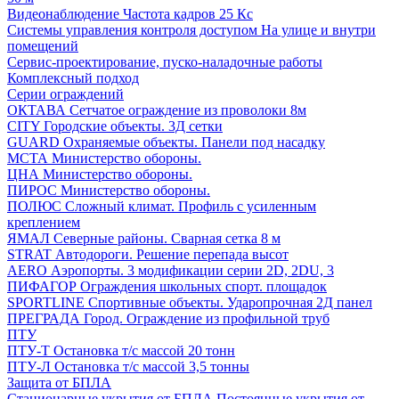
Видеонаблюдение
Частота кадров 25 Кс
Системы управления контроля доступом
На улице и внутри
помещений
Сервис-проектирование, пуско-наладочные работы
Комплексный подход
Серии ограждений
ОКТАВА
Сетчатое ограждение из проволоки 8м
CITY
Городские объекты. 3Д сетки
GUARD
Охраняемые объекты. Панели под насадку
МСТА
Министерство обороны.
ЦНА
Министерство обороны.
ПИРОС
Министерство обороны.
ПОЛЮС
Сложный климат. Профиль с усиленным
креплением
ЯМАЛ
Северные районы. Сварная сетка 8 м
STRAT
Автодороги. Решение перепада высот
AERO
Аэропорты. 3 модификации серии 2D, 2DU, 3
ПИФАГОР
Ограждения школьных спорт. площадок
SPORTLINE
Спортивные объекты. Ударопрочная 2Д панел
ПРЕГРАДА
Город. Ограждение из профильной труб
ПТУ
ПТУ-Т
Остановка т/c массой 20 тонн
ПТУ-Л
Остановка т/c массой 3,5 тонны
Защита от БПЛА
Стационарные укрытия от БПЛА
Постоянные укрытия от