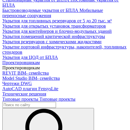
БПЛА
Быстровозводимые укрытия от БПЛА
Мобильные
переносные сооружения
Укрытия для топливных резервуаров
от 5 до 20 тыс. м³
Укрытия для открытых установок трансформаторов
Укрытия для контейнеров и блочно-модульных зданий
Укрытия помещений критической инфраструктуры
Укрытия резервуаров с химическими жидкостями
Укрытие портовой инфраструктуры, накопителей, топливных
стендеров
Укрытия для ЦОД от БПЛА
Проектировщикам
Проектировщикам
REVIT
BIM- семейства
Model Studio
BIM- семейства
Чертежи DWG
AutoCAD плагин
FensysLite
Технические решения
Типовые проекты
Типовые проекты