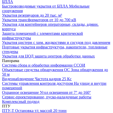
БПЛА
Быстровозводимые укрытия от БПЛА
Мобильные
сооружения
Укрытия резервуаров
до 20 тыс. м³
Укрытия трансформаторов
от 10 до 700 кВ
Укрытия для контейнеров
операторные, склады, админ.
корпуса
Защита помещений
с элементами критической
инфраструктуры
Укрытия цистерн с хим. жидкостями
и сосудов под давлением
Портовые укрытия
инфраструктура, накопители, топливные
стендеры
Укрытия для ЦОД
защита центров обработки данных
Панорама
Система сбора и обработки информации
ССОИ
Объектовые средства обнаружения ОС
Зона обнаружения до
50 м
Видеонаблюдение
Частота кадров 25 Кс
Системы управления контроля доступом
На улице и внутри
помещений
Охранное освещение
Угол освещения от 7° до 160°
Сервис-проектирование, пуско-наладочные работы
Комплексный подход
ПТУ
ПТУ-Т
Остановка т/c массой 20 тонн