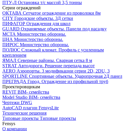
ПТУ-Л
Остановка т/c массой 3,5 тонны
Серии ограждений
ОКТАВА
Сетчатое ограждение из проволоки 8м
CITY
Городские объекты. 3Д сетки
ПИФАГОР
Ограждения для школ
GUARD
Охраняемые объекты. Панели под насадку
МСТА
Министерство обороны.
ЦНА
Министерство обороны.
ПИРОС
Министерство обороны.
ПОЛЮС
Сложный климат. Профиль с усиленным
креплением
ЯМАЛ
Северные районы. Сварная сетка 8 м
STRAT
Автодороги. Решение перепада высот
AERO
Аэропорты. 3 модификации серии 2D, 2DU, 3
SPORTLINE
Спортивные объекты. Ударопрочная 2Д панел
ПРЕГРАДА
Город. Ограждение из профильной труб
Проектировщикам
REVIT
BIM- семейства
Model Studio
BIM- семейства
Чертежи DWG
AutoCAD плагин
FensysLite
Технические решения
Типовые проекты
Типовые проекты
Fensys
О компании