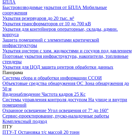
БПЛА
Быстровозводимые укрытия от БПЛА
Мобильные
сооружения
Укрытия резервуаров
до 20 тыс. м³
Укрытия трансформаторов
от 10 до 700 кВ
Укрытия для контейнеров
операторные, склады, админ.
корпуса
Защита помещений
с элементами критической
инфраструктуры
Укрытия цистерн с хим. жидкостями
и сосудов под давлением
Портовые укрытия
инфраструктура, накопители, топливные
стендеры
Укрытия для ЦОД
защита центров обработки данных
Панорама
Система сбора и обработки информации
ССОИ
Объектовые средства обнаружения ОС
Зона обнаружения до
50 м
Видеонаблюдение
Частота кадров 25 Кс
Системы управления контроля доступом
На улице и внутри
помещений
Охранное освещение
Угол освещения от 7° до 160°
Сервис-проектирование, пуско-наладочные работы
Комплексный подход
ПТУ
ПТУ-Т
Остановка т/c массой 20 тонн