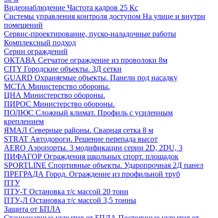
Видеонаблюдение
Частота кадров 25 Кс
Системы управления контроля доступом
На улице и внутри
помещений
Сервис-проектирование, пуско-наладочные работы
Комплексный подход
Серии ограждений
ОКТАВА
Сетчатое ограждение из проволоки 8м
CITY
Городские объекты. 3Д сетки
GUARD
Охраняемые объекты. Панели под насадку
МСТА
Министерство обороны.
ЦНА
Министерство обороны.
ПИРОС
Министерство обороны.
ПОЛЮС
Сложный климат. Профиль с усиленным
креплением
ЯМАЛ
Северные районы. Сварная сетка 8 м
STRAT
Автодороги. Решение перепада высот
AERO
Аэропорты. 3 модификации серии 2D, 2DU, 3
ПИФАГОР
Ограждения школьных спорт. площадок
SPORTLINE
Спортивные объекты. Ударопрочная 2Д панел
ПРЕГРАДА
Город. Ограждение из профильной труб
ПТУ
ПТУ-Т
Остановка т/c массой 20 тонн
ПТУ-Л
Остановка т/c массой 3,5 тонны
Защита от БПЛА
Стационарные укрытия от БПЛА
Постоянные укрытия от