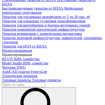
БПЛА
Быстровозводимые укрытия от БПЛА
Мобильные
переносные сооружения
Укрытия для топливных резервуаров
от 5 до 20 тыс. м³
Укрытия для открытых установок трансформаторов
Укрытия для контейнеров и блочно-модульных зданий
Укрытия помещений критической инфраструктуры
Укрытия резервуаров с химическими жидкостями
Укрытие портовой инфраструктуры, накопителей, топливных
стендеров
Укрытия для ЦОД от БПЛА
Проектировщикам
Проектировщикам
REVIT
BIM- семейства
Model Studio
BIM- семейства
Чертежи DWG
AutoCAD плагин
FensysLite
Технические решения
Типовые проекты
Типовые проекты