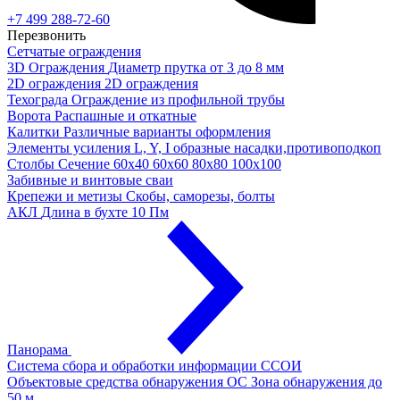
+7 499 288-72-60
Перезвонить
Сетчатые ограждения
3D Ограждения
Диаметр прутка от 3 до 8 мм
2D ограждения
2D ограждения
Техограда
Ограждение из профильной трубы
Ворота
Распашные и откатные
Калитки
Различные варианты оформления
Элементы усиления
L, Y, I образные насадки,противоподкоп
Столбы
Сечение 60х40 60х60 80х80 100х100
Забивные и винтовые сваи
Крепежи и метизы
Скобы, саморезы, болты
АКЛ
Длина в бухте 10 Пм
Панорама
Система сбора и обработки информации
ССОИ
Объектовые средства обнаружения ОС
Зона обнаружения до
50 м