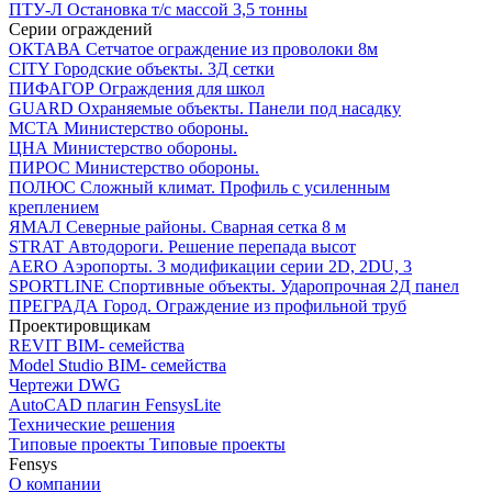
ПТУ-Л
Остановка т/c массой 3,5 тонны
Серии ограждений
ОКТАВА
Сетчатое ограждение из проволоки 8м
CITY
Городские объекты. 3Д сетки
ПИФАГОР
Ограждения для школ
GUARD
Охраняемые объекты. Панели под насадку
МСТА
Министерство обороны.
ЦНА
Министерство обороны.
ПИРОС
Министерство обороны.
ПОЛЮС
Сложный климат. Профиль с усиленным
креплением
ЯМАЛ
Северные районы. Сварная сетка 8 м
STRAT
Автодороги. Решение перепада высот
AERO
Аэропорты. 3 модификации серии 2D, 2DU, 3
SPORTLINE
Спортивные объекты. Ударопрочная 2Д панел
ПРЕГРАДА
Город. Ограждение из профильной труб
Проектировщикам
REVIT
BIM- семейства
Model Studio
BIM- семейства
Чертежи DWG
AutoCAD плагин
FensysLite
Технические решения
Типовые проекты
Типовые проекты
Fensys
О компании