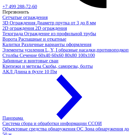
+7 499 288-72-60
Перезвонить
Сетчатые ограждения
3D Ограждения
Диаметр прутка от 3 до 8 мм
2D ограждения
2D ограждения
Техограда
Ограждение из профильной трубы
Ворота
Распашные и откатные
Калитки
Различные варианты оформления
Элементы усиления
L, Y, I образные насадки,противоподкоп
Столбы
Сечение 60х40 60х60 80х80 100х100
Забивные и винтовые сваи
Крепежи и метизы
Скобы, саморезы, болты
АКЛ
Длина в бухте 10 Пм
Панорама
Система сбора и обработки информации
ССОИ
Объектовые средства обнаружения ОС
Зона обнаружения до
50 м