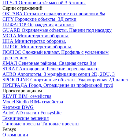
ПТУ-Л
Остановка т/c массой 3,5 тонны
Серии ограждений
ОКТАВА
Сетчатое ограждение из проволоки 8м
CITY
Городские объекты. 3Д сетки
ПИФАГОР
Ограждения для школ
GUARD
Охраняемые объекты. Панели под насадку
МСТА
Министерство обороны.
ЦНА
Министерство обороны.
ПИРОС
Министерство обороны.
ПОЛЮС
Сложный климат. Профиль с усиленным
креплением
ЯМАЛ
Северные районы. Сварная сетка 8 м
STRAT
Автодороги. Решение перепада высот
AERO
Аэропорты. 3 модификации серии 2D, 2DU, 3
SPORTLINE
Спортивные объекты. Ударопрочная 2Д панел
ПРЕГРАДА
Город. Ограждение из профильной труб
Проектировщикам
REVIT
BIM- семейства
Model Studio
BIM- семейства
Чертежи DWG
AutoCAD плагин
FensysLite
Технические решения
Типовые проекты
Типовые проекты
Fensys
О компании