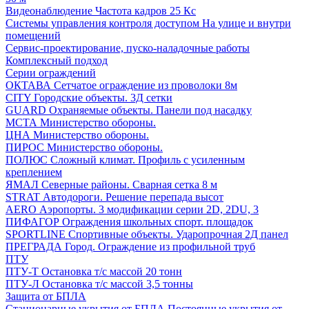
Видеонаблюдение
Частота кадров 25 Кс
Системы управления контроля доступом
На улице и внутри
помещений
Сервис-проектирование, пуско-наладочные работы
Комплексный подход
Серии ограждений
ОКТАВА
Сетчатое ограждение из проволоки 8м
CITY
Городские объекты. 3Д сетки
GUARD
Охраняемые объекты. Панели под насадку
МСТА
Министерство обороны.
ЦНА
Министерство обороны.
ПИРОС
Министерство обороны.
ПОЛЮС
Сложный климат. Профиль с усиленным
креплением
ЯМАЛ
Северные районы. Сварная сетка 8 м
STRAT
Автодороги. Решение перепада высот
AERO
Аэропорты. 3 модификации серии 2D, 2DU, 3
ПИФАГОР
Ограждения школьных спорт. площадок
SPORTLINE
Спортивные объекты. Ударопрочная 2Д панел
ПРЕГРАДА
Город. Ограждение из профильной труб
ПТУ
ПТУ-Т
Остановка т/c массой 20 тонн
ПТУ-Л
Остановка т/c массой 3,5 тонны
Защита от БПЛА
Стационарные укрытия от БПЛА
Постоянные укрытия от