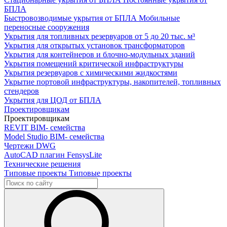
БПЛА
Быстровозводимые укрытия от БПЛА
Мобильные
переносные сооружения
Укрытия для топливных резервуаров
от 5 до 20 тыс. м³
Укрытия для открытых установок трансформаторов
Укрытия для контейнеров и блочно-модульных зданий
Укрытия помещений критической инфраструктуры
Укрытия резервуаров с химическими жидкостями
Укрытие портовой инфраструктуры, накопителей, топливных
стендеров
Укрытия для ЦОД от БПЛА
Проектировщикам
Проектировщикам
REVIT
BIM- семейства
Model Studio
BIM- семейства
Чертежи DWG
AutoCAD плагин
FensysLite
Технические решения
Типовые проекты
Типовые проекты