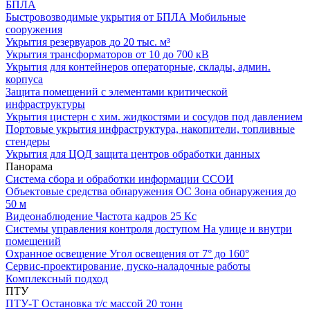
БПЛА
Быстровозводимые укрытия от БПЛА
Мобильные
сооружения
Укрытия резервуаров
до 20 тыс. м³
Укрытия трансформаторов
от 10 до 700 кВ
Укрытия для контейнеров
операторные, склады, админ.
корпуса
Защита помещений
с элементами критической
инфраструктуры
Укрытия цистерн с хим. жидкостями
и сосудов под давлением
Портовые укрытия
инфраструктура, накопители, топливные
стендеры
Укрытия для ЦОД
защита центров обработки данных
Панорама
Система сбора и обработки информации
ССОИ
Объектовые средства обнаружения ОС
Зона обнаружения до
50 м
Видеонаблюдение
Частота кадров 25 Кс
Системы управления контроля доступом
На улице и внутри
помещений
Охранное освещение
Угол освещения от 7° до 160°
Сервис-проектирование, пуско-наладочные работы
Комплексный подход
ПТУ
ПТУ-Т
Остановка т/c массой 20 тонн