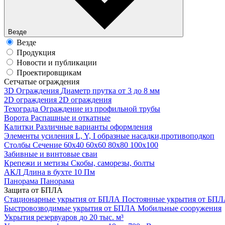
Везде
Везде
Продукция
Новости и публикации
Проектировщикам
Cетчатые ограждения
3D Ограждения
Диаметр прутка от 3 до 8 мм
2D ограждения
2D ограждения
Техограда
Ограждение из профильной трубы
Ворота
Распашные и откатные
Калитки
Различные варианты оформления
Элементы усиления
L, Y, I образные насадки,противоподкоп
Столбы
Сечение 60х40 60х60 80х80 100х100
Забивные и винтовые сваи
Крепежи и метизы
Скобы, саморезы, болты
АКЛ
Длина в бухте 10 Пм
Панорама
Панорама
Защита от БПЛА
Стационарные укрытия от БПЛА
Постоянные укрытия от БП
Быстровозводимые укрытия от БПЛА
Мобильные сооружения
Укрытия резервуаров
до 20 тыс. м³