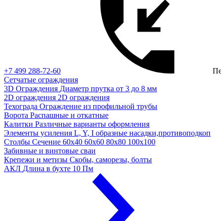
+7 499 288-72-60
Пе
Сетчатые ограждения
3D Ограждения
Диаметр прутка от 3 до 8 мм
2D ограждения
2D ограждения
Техограда
Ограждение из профильной трубы
Ворота
Распашные и откатные
Калитки
Различные варианты оформления
Элементы усиления
L, Y, I образные насадки,противоподкоп
Столбы
Сечение 60х40 60х60 80х80 100х100
Забивные и винтовые сваи
Крепежи и метизы
Скобы, саморезы, болты
АКЛ
Длина в бухте 10 Пм