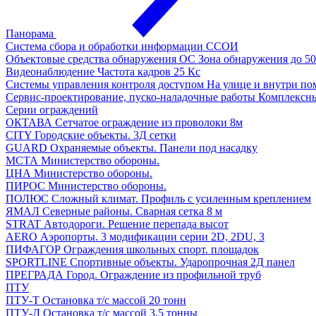
Панорама
Система сбора и обработки информации
ССОИ
Объектовые средства обнаружения ОС
Зона обнаружения до 50
Видеонаблюдение
Частота кадров 25 Кс
Системы управления контроля доступом
На улице и внутри п
Сервис-проектирование, пуско-наладочные работы
Комплексн
Серии ограждений
ОКТАВА
Сетчатое ограждение из проволоки 8м
CITY
Городские объекты. 3Д сетки
GUARD
Охраняемые объекты. Панели под насадку
МСТА
Министерство обороны.
ЦНА
Министерство обороны.
ПИРОС
Министерство обороны.
ПОЛЮС
Сложный климат. Профиль с усиленным креплением
ЯМАЛ
Северные районы. Сварная сетка 8 м
STRAT
Автодороги. Решение перепада высот
AERO
Аэропорты. 3 модификации серии 2D, 2DU, 3
ПИФАГОР
Ограждения школьных спорт. площадок
SPORTLINE
Спортивные объекты. Ударопрочная 2Д панел
ПРЕГРАДА
Город. Ограждение из профильной труб
ПТУ
ПТУ-Т
Остановка т/c массой 20 тонн
ПТУ-Л
Остановка т/c массой 3,5 тонны