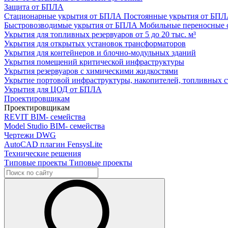
Защита от БПЛА
Стационарные укрытия от БПЛА
Постоянные укрытия от БП
Быстровозводимые укрытия от БПЛА
Мобильные переносные 
Укрытия для топливных резервуаров
от 5 до 20 тыс. м³
Укрытия для открытых установок трансформаторов
Укрытия для контейнеров и блочно-модульных зданий
Укрытия помещений критической инфраструктуры
Укрытия резервуаров с химическими жидкостями
Укрытие портовой инфраструктуры, накопителей, топливных с
Укрытия для ЦОД от БПЛА
Проектировщикам
Проектировщикам
REVIT
BIM- семейства
Model Studio
BIM- семейства
Чертежи DWG
AutoCAD плагин
FensysLite
Технические решения
Типовые проекты
Типовые проекты