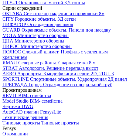
ПТУ-Л
Остановка т/c массой 3,5 тонны
Серии ограждений
ОКТАВА
Сетчатое ограждение из проволоки 8м
CITY
Городские объекты. 3Д сетки
ПИФАГОР
Ограждения для школ
GUARD
Охраняемые объекты. Панели под насадку
МСТА
Министерство обороны.
ЦНА
Министерство обороны.
ПИРОС
Министерство обороны.
ПОЛЮС
Сложный климат. Профиль с усиленным
креплением
ЯМАЛ
Северные районы. Сварная сетка 8 м
STRAT
Автодороги. Решение перепада высот
AERO
Аэропорты. 3 модификации серии 2D, 2DU, 3
SPORTLINE
Спортивные объекты. Ударопрочная 2Д панел
ПРЕГРАДА
Город. Ограждение из профильной труб
Проектировщикам
REVIT
BIM- семейства
Model Studio
BIM- семейства
Чертежи DWG
AutoCAD плагин
FensysLite
Технические решения
Типовые проекты
Типовые проекты
Fensys
О компании