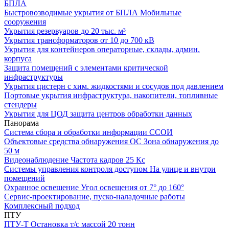
БПЛА
Быстровозводимые укрытия от БПЛА
Мобильные
сооружения
Укрытия резервуаров
до 20 тыс. м³
Укрытия трансформаторов
от 10 до 700 кВ
Укрытия для контейнеров
операторные, склады, админ.
корпуса
Защита помещений
с элементами критической
инфраструктуры
Укрытия цистерн с хим. жидкостями
и сосудов под давлением
Портовые укрытия
инфраструктура, накопители, топливные
стендеры
Укрытия для ЦОД
защита центров обработки данных
Панорама
Система сбора и обработки информации
ССОИ
Объектовые средства обнаружения ОС
Зона обнаружения до
50 м
Видеонаблюдение
Частота кадров 25 Кс
Системы управления контроля доступом
На улице и внутри
помещений
Охранное освещение
Угол освещения от 7° до 160°
Сервис-проектирование, пуско-наладочные работы
Комплексный подход
ПТУ
ПТУ-Т
Остановка т/c массой 20 тонн