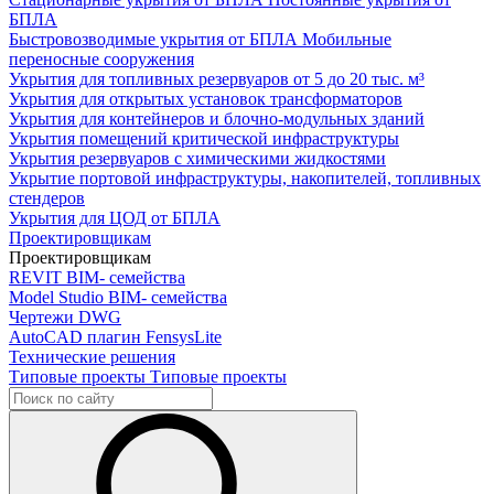
БПЛА
Быстровозводимые укрытия от БПЛА
Мобильные
переносные сооружения
Укрытия для топливных резервуаров
от 5 до 20 тыс. м³
Укрытия для открытых установок трансформаторов
Укрытия для контейнеров и блочно-модульных зданий
Укрытия помещений критической инфраструктуры
Укрытия резервуаров с химическими жидкостями
Укрытие портовой инфраструктуры, накопителей, топливных
стендеров
Укрытия для ЦОД от БПЛА
Проектировщикам
Проектировщикам
REVIT
BIM- семейства
Model Studio
BIM- семейства
Чертежи DWG
AutoCAD плагин
FensysLite
Технические решения
Типовые проекты
Типовые проекты