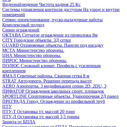
Видеонаблюдение
Частота кадров 25 Кс
Системы управления контроля доступом
На улице и внутри
помещений
Сервис-проектирование, пуско-наладочные работы
Комплексный подход
Серии ограждений
ОКТАВА
Сетчатое ограждение из проволоки 8м
CITY
Городские объекты. 3Д сетки
GUARD
Охраняемые объекты. Панели под насадку
МСТА
Министерство обороны.
ЦНА
Министерство обороны.
ПИРОС
Министерство обороны.
ПОЛЮС
Сложный климат. Профиль с усиленным
креплением
ЯМАЛ
Северные районы. Сварная сетка 8 м
STRAT
Автодороги. Решение перепада высот
AERO
Аэропорты. 3 модификации серии 2D, 2DU, 3
ПИФАГОР
Ограждения школьных спорт. площадок
SPORTLINE
Спортивные объекты. Ударопрочная 2Д панел
ПРЕГРАДА
Город. Ограждение из профильной труб
ПТУ
ПТУ-Т
Остановка т/c массой 20 тонн
ПТУ-Л
Остановка т/c массой 3,5 тонны
Защита от БПЛА
Стационарные укрытия от БПЛА
Постоянные укрытия от