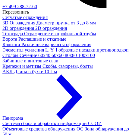
+7 499 288-72-60
Перезвонить
Сетчатые ограждения
3D Ограждения
Диаметр прутка от 3 до 8 мм
2D ограждения
2D ограждения
Техограда
Ограждение из профильной трубы
Ворота
Распашные и откатные
Калитки
Различные варианты оформления
Элементы усиления
L, Y, I образные насадки,противоподкоп
Столбы
Сечение 60х40 60х60 80х80 100х100
Забивные и винтовые сваи
Крепежи и метизы
Скобы, саморезы, болты
АКЛ
Длина в бухте 10 Пм
Панорама
Система сбора и обработки информации
ССОИ
Объектовые средства обнаружения ОС
Зона обнаружения до
50 м