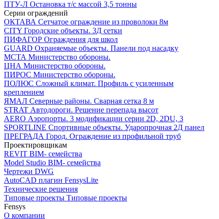
ПТУ-Л
Остановка т/c массой 3,5 тонны
Серии ограждений
ОКТАВА
Сетчатое ограждение из проволоки 8м
CITY
Городские объекты. 3Д сетки
ПИФАГОР
Ограждения для школ
GUARD
Охраняемые объекты. Панели под насадку
МСТА
Министерство обороны.
ЦНА
Министерство обороны.
ПИРОС
Министерство обороны.
ПОЛЮС
Сложный климат. Профиль с усиленным
креплением
ЯМАЛ
Северные районы. Сварная сетка 8 м
STRAT
Автодороги. Решение перепада высот
AERO
Аэропорты. 3 модификации серии 2D, 2DU, 3
SPORTLINE
Спортивные объекты. Ударопрочная 2Д панел
ПРЕГРАДА
Город. Ограждение из профильной труб
Проектировщикам
REVIT
BIM- семейства
Model Studio
BIM- семейства
Чертежи DWG
AutoCAD плагин
FensysLite
Технические решения
Типовые проекты
Типовые проекты
Fensys
О компании