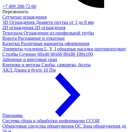
+7 499 288-72-60
Перезвонить
Сетчатые ограждения
3D Ограждения
Диаметр прутка от 3 до 8 мм
2D ограждения
2D ограждения
Техограда
Ограждение из профильной трубы
Ворота
Распашные и откатные
Калитки
Различные варианты оформления
Элементы усиления
L, Y, I образные насадки,противоподкоп
Столбы
Сечение 60х40 60х60 80х80 100х100
Забивные и винтовые сваи
Крепежи и метизы
Скобы, саморезы, болты
АКЛ
Длина в бухте 10 Пм
Панорама
Система сбора и обработки информации
ССОИ
Объектовые средства обнаружения ОС
Зона обнаружения до
50 м