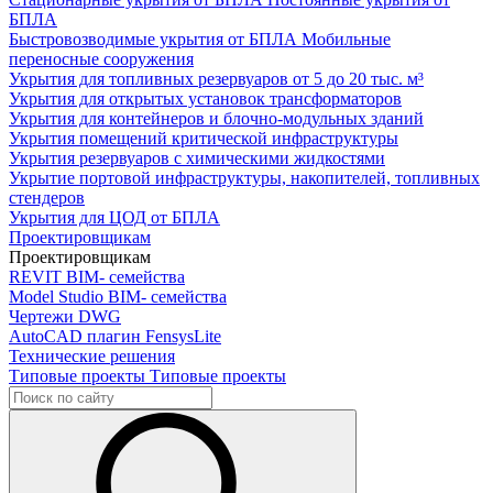
БПЛА
Быстровозводимые укрытия от БПЛА
Мобильные
переносные сооружения
Укрытия для топливных резервуаров
от 5 до 20 тыс. м³
Укрытия для открытых установок трансформаторов
Укрытия для контейнеров и блочно-модульных зданий
Укрытия помещений критической инфраструктуры
Укрытия резервуаров с химическими жидкостями
Укрытие портовой инфраструктуры, накопителей, топливных
стендеров
Укрытия для ЦОД от БПЛА
Проектировщикам
Проектировщикам
REVIT
BIM- семейства
Model Studio
BIM- семейства
Чертежи DWG
AutoCAD плагин
FensysLite
Технические решения
Типовые проекты
Типовые проекты