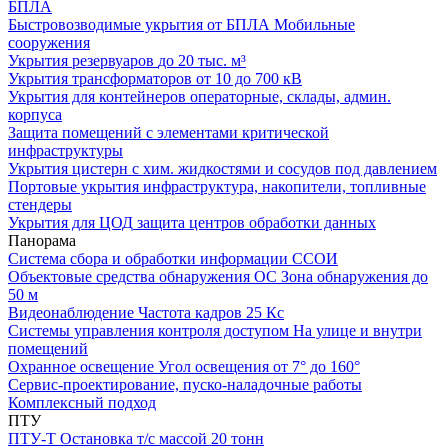
БПЛА
Быстровозводимые укрытия от БПЛА
Мобильные
сооружения
Укрытия резервуаров
до 20 тыс. м³
Укрытия трансформаторов
от 10 до 700 кВ
Укрытия для контейнеров
операторные, склады, админ.
корпуса
Защита помещений
с элементами критической
инфраструктуры
Укрытия цистерн с хим. жидкостями
и сосудов под давлением
Портовые укрытия
инфраструктура, накопители, топливные
стендеры
Укрытия для ЦОД
защита центров обработки данных
Панорама
Система сбора и обработки информации
ССОИ
Объектовые средства обнаружения ОС
Зона обнаружения до
50 м
Видеонаблюдение
Частота кадров 25 Кс
Системы управления контроля доступом
На улице и внутри
помещений
Охранное освещение
Угол освещения от 7° до 160°
Сервис-проектирование, пуско-наладочные работы
Комплексный подход
ПТУ
ПТУ-Т
Остановка т/c массой 20 тонн