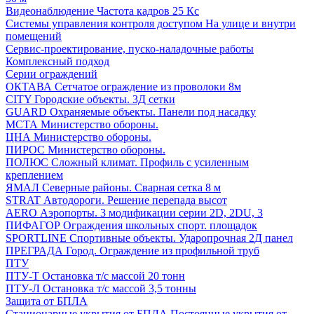
Видеонаблюдение
Частота кадров 25 Кс
Системы управления контроля доступом
На улице и внутри
помещений
Сервис-проектирование, пуско-наладочные работы
Комплексный подход
Серии ограждений
ОКТАВА
Сетчатое ограждение из проволоки 8м
CITY
Городские объекты. 3Д сетки
GUARD
Охраняемые объекты. Панели под насадку
МСТА
Министерство обороны.
ЦНА
Министерство обороны.
ПИРОС
Министерство обороны.
ПОЛЮС
Сложный климат. Профиль с усиленным
креплением
ЯМАЛ
Северные районы. Сварная сетка 8 м
STRAT
Автодороги. Решение перепада высот
AERO
Аэропорты. 3 модификации серии 2D, 2DU, 3
ПИФАГОР
Ограждения школьных спорт. площадок
SPORTLINE
Спортивные объекты. Ударопрочная 2Д панел
ПРЕГРАДА
Город. Ограждение из профильной труб
ПТУ
ПТУ-Т
Остановка т/c массой 20 тонн
ПТУ-Л
Остановка т/c массой 3,5 тонны
Защита от БПЛА
Стационарные укрытия от БПЛА
Постоянные укрытия от