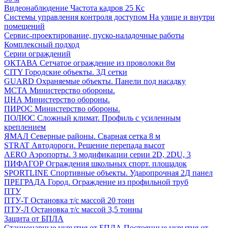
Видеонаблюдение
Частота кадров 25 Кс
Системы управления контроля доступом
На улице и внутри
помещений
Сервис-проектирование, пуско-наладочные работы
Комплексный подход
Серии ограждений
ОКТАВА
Сетчатое ограждение из проволоки 8м
CITY
Городские объекты. 3Д сетки
GUARD
Охраняемые объекты. Панели под насадку
МСТА
Министерство обороны.
ЦНА
Министерство обороны.
ПИРОС
Министерство обороны.
ПОЛЮС
Сложный климат. Профиль с усиленным
креплением
ЯМАЛ
Северные районы. Сварная сетка 8 м
STRAT
Автодороги. Решение перепада высот
AERO
Аэропорты. 3 модификации серии 2D, 2DU, 3
ПИФАГОР
Ограждения школьных спорт. площадок
SPORTLINE
Спортивные объекты. Ударопрочная 2Д панел
ПРЕГРАДА
Город. Ограждение из профильной труб
ПТУ
ПТУ-Т
Остановка т/c массой 20 тонн
ПТУ-Л
Остановка т/c массой 3,5 тонны
Защита от БПЛА
Стационарные укрытия от БПЛА
Постоянные укрытия от