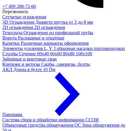
+7 499 288-72-60
Перезвонить
Сетчатые ограждения
3D Ограждения
Диаметр прутка от 3 до 8 мм
2D ограждения
2D ограждения
Техограда
Ограждение из профильной трубы
Ворота
Распашные и откатные
Калитки
Различные варианты оформления
Элементы усиления
L, Y, I образные насадки,противоподкоп
Столбы
Сечение 60х40 60х60 80х80 100х100
Забивные и винтовые сваи
Крепежи и метизы
Скобы, саморезы, болты
АКЛ
Длина в бухте 10 Пм
Панорама
Система сбора и обработки информации
ССОИ
Объектовые средства обнаружения ОС
Зона обнаружения до
50 м