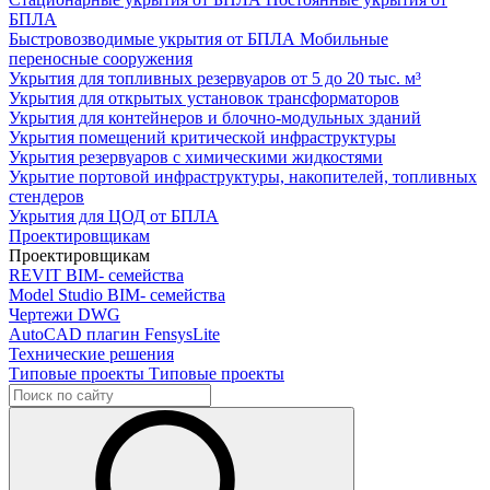
БПЛА
Быстровозводимые укрытия от БПЛА
Мобильные
переносные сооружения
Укрытия для топливных резервуаров
от 5 до 20 тыс. м³
Укрытия для открытых установок трансформаторов
Укрытия для контейнеров и блочно-модульных зданий
Укрытия помещений критической инфраструктуры
Укрытия резервуаров с химическими жидкостями
Укрытие портовой инфраструктуры, накопителей, топливных
стендеров
Укрытия для ЦОД от БПЛА
Проектировщикам
Проектировщикам
REVIT
BIM- семейства
Model Studio
BIM- семейства
Чертежи DWG
AutoCAD плагин
FensysLite
Технические решения
Типовые проекты
Типовые проекты