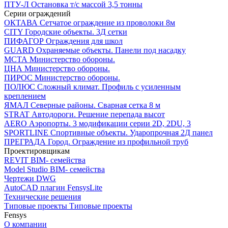
ПТУ-Л
Остановка т/c массой 3,5 тонны
Серии ограждений
ОКТАВА
Сетчатое ограждение из проволоки 8м
CITY
Городские объекты. 3Д сетки
ПИФАГОР
Ограждения для школ
GUARD
Охраняемые объекты. Панели под насадку
МСТА
Министерство обороны.
ЦНА
Министерство обороны.
ПИРОС
Министерство обороны.
ПОЛЮС
Сложный климат. Профиль с усиленным
креплением
ЯМАЛ
Северные районы. Сварная сетка 8 м
STRAT
Автодороги. Решение перепада высот
AERO
Аэропорты. 3 модификации серии 2D, 2DU, 3
SPORTLINE
Спортивные объекты. Ударопрочная 2Д панел
ПРЕГРАДА
Город. Ограждение из профильной труб
Проектировщикам
REVIT
BIM- семейства
Model Studio
BIM- семейства
Чертежи DWG
AutoCAD плагин
FensysLite
Технические решения
Типовые проекты
Типовые проекты
Fensys
О компании