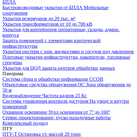
БПЛА
Быстровозводимые укрытия от БПЛА
Мобильные
сооружения
Укрытия резервуаров
до 20 тыс. м³
Укрытия трансформаторов
от 10 до 700 кВ
Укрытия для контейнеров
операторные, склады, админ.
корпуса
Защита помещений
с элементами критической
инфраструктуры
Укрытия цистерн с хим. жидкостями
и сосудов под давлением
Портовые укрытия
инфраструктура, накопители, топливные
стендеры
Укрытия для ЦОД
защита центров обработки данных
Панорама
Система сбора и обработки информации
ССОИ
Объектовые средства обнаружения ОС
Зона обнаружения до
50 м
Видеонаблюдение
Частота кадров 25 Кс
Системы управления контроля доступом
На улице и внутри
помещений
Охранное освещение
Угол освещения от 7° до 160°
Сервис-проектирование, пуско-наладочные работы
Комплексный подход
ПТУ
ПТУ-Т
Остановка т/c массой 20 тонн