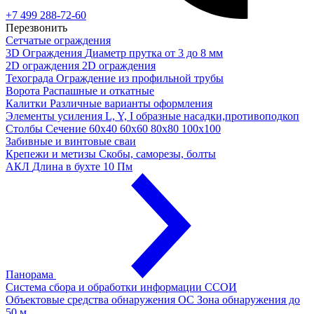
+7 499 288-72-60
Перезвонить
Сетчатые ограждения
3D Ограждения
Диаметр прутка от 3 до 8 мм
2D ограждения
2D ограждения
Техограда
Ограждение из профильной трубы
Ворота
Распашные и откатные
Калитки
Различные варианты оформления
Элементы усиления
L, Y, I образные насадки,противоподкоп
Столбы
Сечение 60х40 60х60 80х80 100х100
Забивные и винтовые сваи
Крепежи и метизы
Скобы, саморезы, болты
АКЛ
Длина в бухте 10 Пм
Панорама
Система сбора и обработки информации
ССОИ
Объектовые средства обнаружения ОС
Зона обнаружения до
50 м