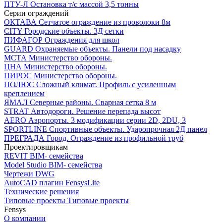
ПТУ-Л
Остановка т/c массой 3,5 тонны
Серии ограждений
ОКТАВА
Сетчатое ограждение из проволоки 8м
CITY
Городские объекты. 3Д сетки
ПИФАГОР
Ограждения для школ
GUARD
Охраняемые объекты. Панели под насадку
МСТА
Министерство обороны.
ЦНА
Министерство обороны.
ПИРОС
Министерство обороны.
ПОЛЮС
Сложный климат. Профиль с усиленным
креплением
ЯМАЛ
Северные районы. Сварная сетка 8 м
STRAT
Автодороги. Решение перепада высот
AERO
Аэропорты. 3 модификации серии 2D, 2DU, 3
SPORTLINE
Спортивные объекты. Ударопрочная 2Д панел
ПРЕГРАДА
Город. Ограждение из профильной труб
Проектировщикам
REVIT
BIM- семейства
Model Studio
BIM- семейства
Чертежи DWG
AutoCAD плагин
FensysLite
Технические решения
Типовые проекты
Типовые проекты
Fensys
О компании