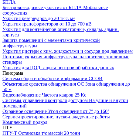
БПЛА
Быстровозводимые укрытия от БПЛА
Мобильные
сооружения
Укрытия резервуаров
до 20 тыс. м³
Укрытия трансформаторов
от 10 до 700 кВ
Укрытия для контейнеров
операторные, склады, админ.
корпуса
Защита помещений
с элементами критической
инфраструктуры
Укрытия цистерн с хим. жидкостями
и сосудов под давлением
Портовые укрытия
инфраструктура, накопители, топливные
стендеры
Укрытия для ЦОД
защита центров обработки данных
Панорама
Система сбора и обработки информации
ССОИ
Объектовые средства обнаружения ОС
Зона обнаружения до
50 м
Видеонаблюдение
Частота кадров 25 Кс
Системы управления контроля доступом
На улице и внутри
помещений
Охранное освещение
Угол освещения от 7° до 160°
Сервис-проектирование, пуско-наладочные работы
Комплексный подход
ПТУ
ПТУ-Т
Остановка т/c массой 20 тонн