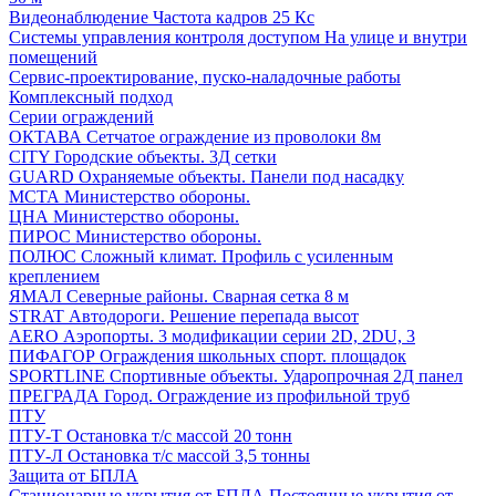
Видеонаблюдение
Частота кадров 25 Кс
Системы управления контроля доступом
На улице и внутри
помещений
Сервис-проектирование, пуско-наладочные работы
Комплексный подход
Серии ограждений
ОКТАВА
Сетчатое ограждение из проволоки 8м
CITY
Городские объекты. 3Д сетки
GUARD
Охраняемые объекты. Панели под насадку
МСТА
Министерство обороны.
ЦНА
Министерство обороны.
ПИРОС
Министерство обороны.
ПОЛЮС
Сложный климат. Профиль с усиленным
креплением
ЯМАЛ
Северные районы. Сварная сетка 8 м
STRAT
Автодороги. Решение перепада высот
AERO
Аэропорты. 3 модификации серии 2D, 2DU, 3
ПИФАГОР
Ограждения школьных спорт. площадок
SPORTLINE
Спортивные объекты. Ударопрочная 2Д панел
ПРЕГРАДА
Город. Ограждение из профильной труб
ПТУ
ПТУ-Т
Остановка т/c массой 20 тонн
ПТУ-Л
Остановка т/c массой 3,5 тонны
Защита от БПЛА
Стационарные укрытия от БПЛА
Постоянные укрытия от