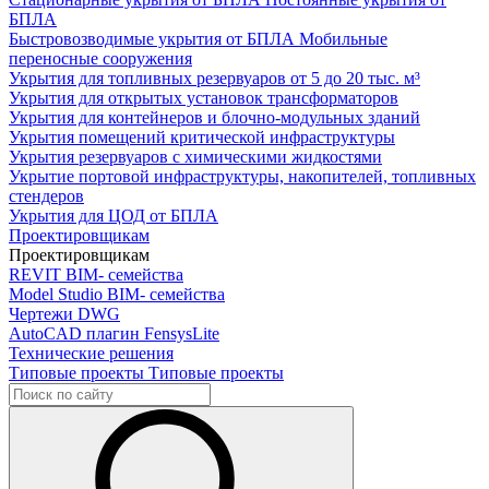
БПЛА
Быстровозводимые укрытия от БПЛА
Мобильные
переносные сооружения
Укрытия для топливных резервуаров
от 5 до 20 тыс. м³
Укрытия для открытых установок трансформаторов
Укрытия для контейнеров и блочно-модульных зданий
Укрытия помещений критической инфраструктуры
Укрытия резервуаров с химическими жидкостями
Укрытие портовой инфраструктуры, накопителей, топливных
стендеров
Укрытия для ЦОД от БПЛА
Проектировщикам
Проектировщикам
REVIT
BIM- семейства
Model Studio
BIM- семейства
Чертежи DWG
AutoCAD плагин
FensysLite
Технические решения
Типовые проекты
Типовые проекты