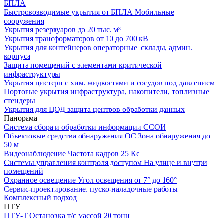
БПЛА
Быстровозводимые укрытия от БПЛА
Мобильные
сооружения
Укрытия резервуаров
до 20 тыс. м³
Укрытия трансформаторов
от 10 до 700 кВ
Укрытия для контейнеров
операторные, склады, админ.
корпуса
Защита помещений
с элементами критической
инфраструктуры
Укрытия цистерн с хим. жидкостями
и сосудов под давлением
Портовые укрытия
инфраструктура, накопители, топливные
стендеры
Укрытия для ЦОД
защита центров обработки данных
Панорама
Система сбора и обработки информации
ССОИ
Объектовые средства обнаружения ОС
Зона обнаружения до
50 м
Видеонаблюдение
Частота кадров 25 Кс
Системы управления контроля доступом
На улице и внутри
помещений
Охранное освещение
Угол освещения от 7° до 160°
Сервис-проектирование, пуско-наладочные работы
Комплексный подход
ПТУ
ПТУ-Т
Остановка т/c массой 20 тонн