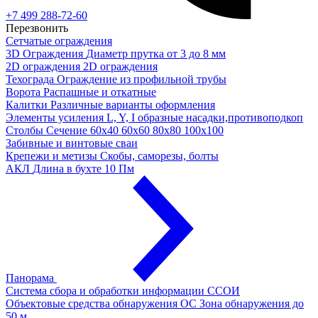
+7 499 288-72-60
Перезвонить
Сетчатые ограждения
3D Ограждения
Диаметр прутка от 3 до 8 мм
2D ограждения
2D ограждения
Техограда
Ограждение из профильной трубы
Ворота
Распашные и откатные
Калитки
Различные варианты оформления
Элементы усиления
L, Y, I образные насадки,противоподкоп
Столбы
Сечение 60х40 60х60 80х80 100х100
Забивные и винтовые сваи
Крепежи и метизы
Скобы, саморезы, болты
АКЛ
Длина в бухте 10 Пм
Панорама
Система сбора и обработки информации
ССОИ
Объектовые средства обнаружения ОС
Зона обнаружения до
50 м