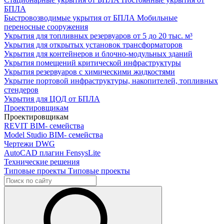
БПЛА
Быстровозводимые укрытия от БПЛА
Мобильные
переносные сооружения
Укрытия для топливных резервуаров
от 5 до 20 тыс. м³
Укрытия для открытых установок трансформаторов
Укрытия для контейнеров и блочно-модульных зданий
Укрытия помещений критической инфраструктуры
Укрытия резервуаров с химическими жидкостями
Укрытие портовой инфраструктуры, накопителей, топливных
стендеров
Укрытия для ЦОД от БПЛА
Проектировщикам
Проектировщикам
REVIT
BIM- семейства
Model Studio
BIM- семейства
Чертежи DWG
AutoCAD плагин
FensysLite
Технические решения
Типовые проекты
Типовые проекты