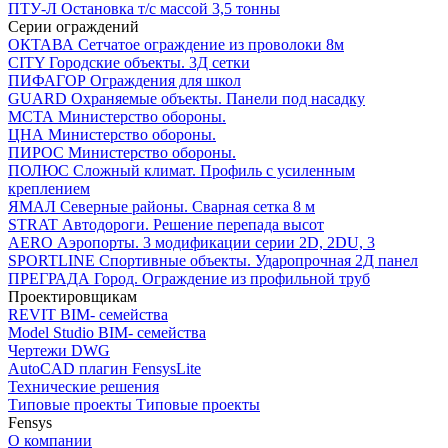
ПТУ-Л
Остановка т/c массой 3,5 тонны
Серии ограждений
ОКТАВА
Сетчатое ограждение из проволоки 8м
CITY
Городские объекты. 3Д сетки
ПИФАГОР
Ограждения для школ
GUARD
Охраняемые объекты. Панели под насадку
МСТА
Министерство обороны.
ЦНА
Министерство обороны.
ПИРОС
Министерство обороны.
ПОЛЮС
Сложный климат. Профиль с усиленным
креплением
ЯМАЛ
Северные районы. Сварная сетка 8 м
STRAT
Автодороги. Решение перепада высот
AERO
Аэропорты. 3 модификации серии 2D, 2DU, 3
SPORTLINE
Спортивные объекты. Ударопрочная 2Д панел
ПРЕГРАДА
Город. Ограждение из профильной труб
Проектировщикам
REVIT
BIM- семейства
Model Studio
BIM- семейства
Чертежи DWG
AutoCAD плагин
FensysLite
Технические решения
Типовые проекты
Типовые проекты
Fensys
О компании