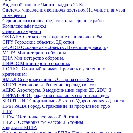
Видеонаблюдение
Частота кадров 25 Кс
Системы управления контроля доступом
На улице и внутри
помещений
Сервис-проектирование, пуско-наладочные работы
Комплексный подход
Серии ограждений
ОКТАВА
Сетчатое ограждение из проволоки 8м
CITY
Городские объекты. 3Д сетки
GUARD
Охраняемые объекты. Панели под насадку
МСТА
Министерство обороны.
ЦНА
Министерство обороны.
ПИРОС
Министерство обороны.
ПОЛЮС
Сложный климат. Профиль с усиленным
креплением
ЯМАЛ
Северные районы. Сварная сетка 8 м
STRAT
Автодороги. Решение перепада высот
AERO
Аэропорты. 3 модификации серии 2D, 2DU, 3
ПИФАГОР
Ограждения школьных спорт. площадок
SPORTLINE
Спортивные объекты. Ударопрочная 2Д панел
ПРЕГРАДА
Город. Ограждение из профильной труб
ПТУ
ПТУ-Т
Остановка т/c массой 20 тонн
ПТУ-Л
Остановка т/c массой 3,5 тонны
Защита от БПЛА
Стационарные укрытия от БПЛА
Постоянные укрытия от