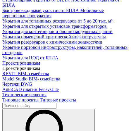
БПЛА
Быстровозводимые укрытия от БПЛА
Мобильные
переносные сооружения
Укрытия для топливных резервуаров
от 5 до 20 тыс. м³
Укрытия для открытых установок трансформаторов
Укрытия для контейнеров и блочно-модульных зданий
Укрытия помещений критической инфраструктуры
Укрытия резервуаров с химическими жидкостями
Укрытие портовой инфраструктуры, накопителей, топливных
стендеров
Укрытия для ЦОД от БПЛА
Проектировщикам
Проектировщикам
REVIT
BIM- семейства
Model Studio
BIM- семейства
Чертежи DWG
AutoCAD плагин
FensysLite
Технические решения
Типовые проекты
Типовые проекты