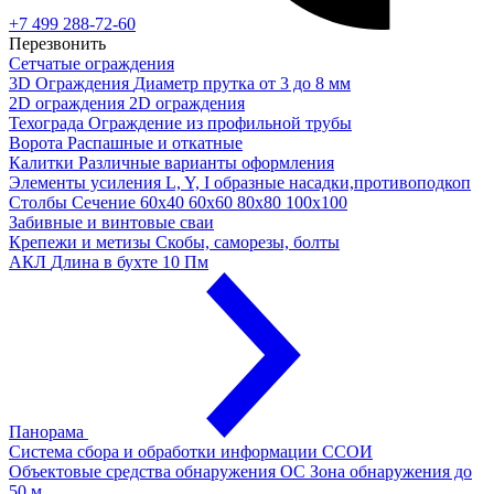
+7 499 288-72-60
Перезвонить
Сетчатые ограждения
3D Ограждения
Диаметр прутка от 3 до 8 мм
2D ограждения
2D ограждения
Техограда
Ограждение из профильной трубы
Ворота
Распашные и откатные
Калитки
Различные варианты оформления
Элементы усиления
L, Y, I образные насадки,противоподкоп
Столбы
Сечение 60х40 60х60 80х80 100х100
Забивные и винтовые сваи
Крепежи и метизы
Скобы, саморезы, болты
АКЛ
Длина в бухте 10 Пм
Панорама
Система сбора и обработки информации
ССОИ
Объектовые средства обнаружения ОС
Зона обнаружения до
50 м