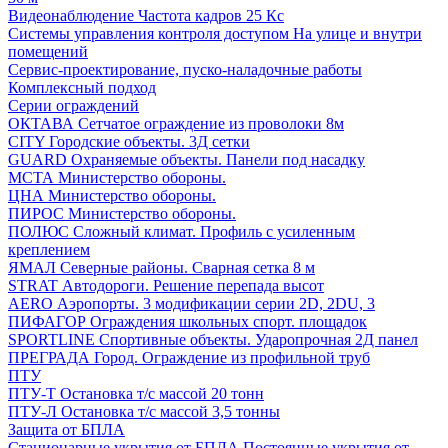
Видеонаблюдение
Частота кадров 25 Кс
Системы управления контроля доступом
На улице и внутри
помещений
Сервис-проектирование, пуско-наладочные работы
Комплексный подход
Серии ограждений
ОКТАВА
Сетчатое ограждение из проволоки 8м
CITY
Городские объекты. 3Д сетки
GUARD
Охраняемые объекты. Панели под насадку
МСТА
Министерство обороны.
ЦНА
Министерство обороны.
ПИРОС
Министерство обороны.
ПОЛЮС
Сложный климат. Профиль с усиленным
креплением
ЯМАЛ
Северные районы. Сварная сетка 8 м
STRAT
Автодороги. Решение перепада высот
AERO
Аэропорты. 3 модификации серии 2D, 2DU, 3
ПИФАГОР
Ограждения школьных спорт. площадок
SPORTLINE
Спортивные объекты. Ударопрочная 2Д панел
ПРЕГРАДА
Город. Ограждение из профильной труб
ПТУ
ПТУ-Т
Остановка т/c массой 20 тонн
ПТУ-Л
Остановка т/c массой 3,5 тонны
Защита от БПЛА
Стационарные укрытия от БПЛА
Постоянные укрытия от