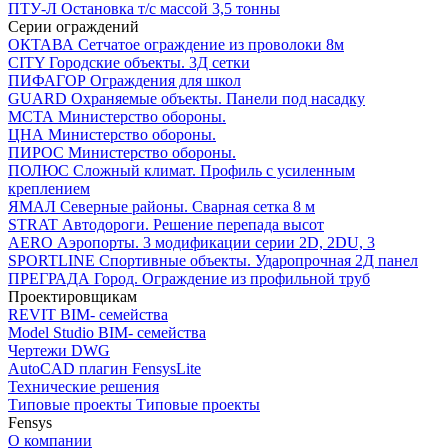
ПТУ-Л
Остановка т/c массой 3,5 тонны
Серии ограждений
ОКТАВА
Сетчатое ограждение из проволоки 8м
CITY
Городские объекты. 3Д сетки
ПИФАГОР
Ограждения для школ
GUARD
Охраняемые объекты. Панели под насадку
МСТА
Министерство обороны.
ЦНА
Министерство обороны.
ПИРОС
Министерство обороны.
ПОЛЮС
Сложный климат. Профиль с усиленным
креплением
ЯМАЛ
Северные районы. Сварная сетка 8 м
STRAT
Автодороги. Решение перепада высот
AERO
Аэропорты. 3 модификации серии 2D, 2DU, 3
SPORTLINE
Спортивные объекты. Ударопрочная 2Д панел
ПРЕГРАДА
Город. Ограждение из профильной труб
Проектировщикам
REVIT
BIM- семейства
Model Studio
BIM- семейства
Чертежи DWG
AutoCAD плагин
FensysLite
Технические решения
Типовые проекты
Типовые проекты
Fensys
О компании