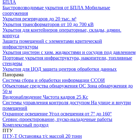
БПЛА
Быстровозводимые укрытия от БПЛА
Мобильные
сооружения
Укрытия резервуаров
до 20 тыс. м³
Укрытия трансформаторов
от 10 до 700 кВ
Укрытия для контейнеров
операторные, склады, админ.
корпуса
Защита помещений
с элементами критической
инфраструктуры
Укрытия цистерн с хим. жидкостями
и сосудов под давлением
Портовые укрытия
инфраструктура, накопители, топливные
стендеры
Укрытия для ЦОД
защита центров обработки данных
Панорама
Система сбора и обработки информации
ССОИ
Объектовые средства обнаружения ОС
Зона обнаружения до
50 м
Видеонаблюдение
Частота кадров 25 Кс
Системы управления контроля доступом
На улице и внутри
помещений
Охранное освещение
Угол освещения от 7° до 160°
Сервис-проектирование, пуско-наладочные работы
Комплексный подход
ПТУ
ПТУ-Т
Остановка т/c массой 20 тонн