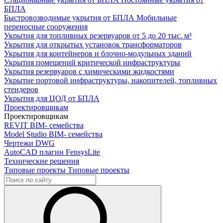
БПЛА
Быстровозводимые укрытия от БПЛА
Мобильные
переносные сооружения
Укрытия для топливных резервуаров
от 5 до 20 тыс. м³
Укрытия для открытых установок трансформаторов
Укрытия для контейнеров и блочно-модульных зданий
Укрытия помещений критической инфраструктуры
Укрытия резервуаров с химическими жидкостями
Укрытие портовой инфраструктуры, накопителей, топливных
стендеров
Укрытия для ЦОД от БПЛА
Проектировщикам
Проектировщикам
REVIT
BIM- семейства
Model Studio
BIM- семейства
Чертежи DWG
AutoCAD плагин
FensysLite
Технические решения
Типовые проекты
Типовые проекты