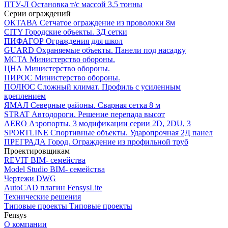
ПТУ-Л
Остановка т/c массой 3,5 тонны
Серии ограждений
ОКТАВА
Сетчатое ограждение из проволоки 8м
CITY
Городские объекты. 3Д сетки
ПИФАГОР
Ограждения для школ
GUARD
Охраняемые объекты. Панели под насадку
МСТА
Министерство обороны.
ЦНА
Министерство обороны.
ПИРОС
Министерство обороны.
ПОЛЮС
Сложный климат. Профиль с усиленным
креплением
ЯМАЛ
Северные районы. Сварная сетка 8 м
STRAT
Автодороги. Решение перепада высот
AERO
Аэропорты. 3 модификации серии 2D, 2DU, 3
SPORTLINE
Спортивные объекты. Ударопрочная 2Д панел
ПРЕГРАДА
Город. Ограждение из профильной труб
Проектировщикам
REVIT
BIM- семейства
Model Studio
BIM- семейства
Чертежи DWG
AutoCAD плагин
FensysLite
Технические решения
Типовые проекты
Типовые проекты
Fensys
О компании