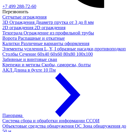
+7 499 288-72-60
Перезвонить
Сетчатые ограждения
3D Ограждения
Диаметр прутка от 3 до 8 мм
2D ограждения
2D ограждения
Техограда
Ограждение из профильной трубы
Ворота
Распашные и откатные
Калитки
Различные варианты оформления
Элементы усиления
L, Y, I образные насадки,противоподкоп
Столбы
Сечение 60х40 60х60 80х80 100х100
Забивные и винтовые сваи
Крепежи и метизы
Скобы, саморезы, болты
АКЛ
Длина в бухте 10 Пм
Панорама
Система сбора и обработки информации
ССОИ
Объектовые средства обнаружения ОС
Зона обнаружения до
50 м