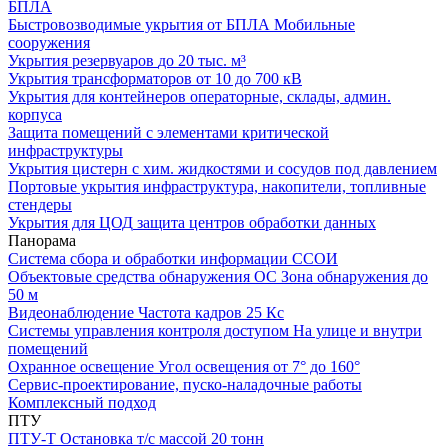
БПЛА
Быстровозводимые укрытия от БПЛА
Мобильные
сооружения
Укрытия резервуаров
до 20 тыс. м³
Укрытия трансформаторов
от 10 до 700 кВ
Укрытия для контейнеров
операторные, склады, админ.
корпуса
Защита помещений
с элементами критической
инфраструктуры
Укрытия цистерн с хим. жидкостями
и сосудов под давлением
Портовые укрытия
инфраструктура, накопители, топливные
стендеры
Укрытия для ЦОД
защита центров обработки данных
Панорама
Система сбора и обработки информации
ССОИ
Объектовые средства обнаружения ОС
Зона обнаружения до
50 м
Видеонаблюдение
Частота кадров 25 Кс
Системы управления контроля доступом
На улице и внутри
помещений
Охранное освещение
Угол освещения от 7° до 160°
Сервис-проектирование, пуско-наладочные работы
Комплексный подход
ПТУ
ПТУ-Т
Остановка т/c массой 20 тонн