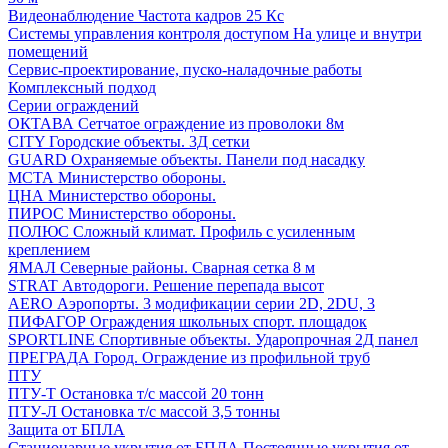
Видеонаблюдение
Частота кадров 25 Кс
Системы управления контроля доступом
На улице и внутри
помещений
Сервис-проектирование, пуско-наладочные работы
Комплексный подход
Серии ограждений
ОКТАВА
Сетчатое ограждение из проволоки 8м
CITY
Городские объекты. 3Д сетки
GUARD
Охраняемые объекты. Панели под насадку
МСТА
Министерство обороны.
ЦНА
Министерство обороны.
ПИРОС
Министерство обороны.
ПОЛЮС
Сложный климат. Профиль с усиленным
креплением
ЯМАЛ
Северные районы. Сварная сетка 8 м
STRAT
Автодороги. Решение перепада высот
AERO
Аэропорты. 3 модификации серии 2D, 2DU, 3
ПИФАГОР
Ограждения школьных спорт. площадок
SPORTLINE
Спортивные объекты. Ударопрочная 2Д панел
ПРЕГРАДА
Город. Ограждение из профильной труб
ПТУ
ПТУ-Т
Остановка т/c массой 20 тонн
ПТУ-Л
Остановка т/c массой 3,5 тонны
Защита от БПЛА
Стационарные укрытия от БПЛА
Постоянные укрытия от