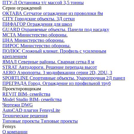
ПТУ-Л
Остановка т/c массой 3,5 тонны
Серии ограждений
ОКТАВА
Сетчатое ограждение из проволоки 8м
CITY
Городские объекты. 3Д сетки
ПИФАГОР
Ограждения для школ
GUARD
Охраняемые объекты. Панели под насадку
МСТА
Министерство обороны.
ЦНА
Министерство обороны.
ПИРОС
Министерство обороны.
ПОЛЮС
Сложный климат. Профиль с усиленным
креплением
ЯМАЛ
Северные районы. Сварная сетка 8 м
STRAT
Автодороги. Решение перепада высот
AERO
Аэропорты. 3 модификации серии 2D, 2DU, 3
SPORTLINE
Спортивные объекты. Ударопрочная 2Д панел
ПРЕГРАДА
Город. Ограждение из профильной труб
Проектировщикам
REVIT
BIM- семейства
Model Studio
BIM- семейства
Чертежи DWG
AutoCAD плагин
FensysLite
Технические решения
Типовые проекты
Типовые проекты
Fensys
О компании