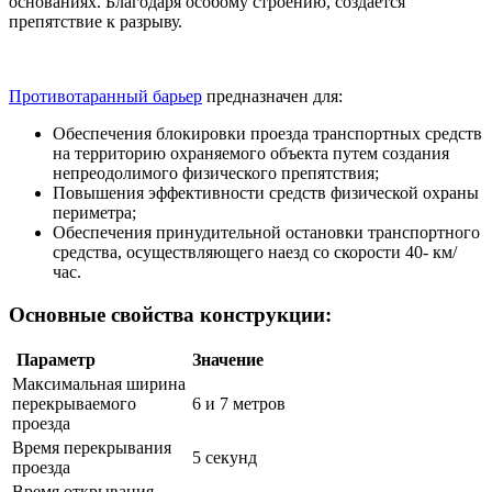
основаниях. Благодаря особому строению, создается
препятствие к разрыву.
Противотаранный барьер
предназначен для:
Обеспечения блокировки проезда транспортных средств
на территорию охраняемого объекта путем создания
непреодолимого физического препятствия;
Повышения эффективности средств физической охраны
периметра;
Обеспечения принудительной остановки транспортного
средства, осуществляющего наезд со скорости 40- км/
час.
Основные свойства конструкции:
Параметр
Значение
Максимальная ширина
перекрываемого
6 и 7 метров
проезда
Время перекрывания
5 секунд
проезда
Время открывания