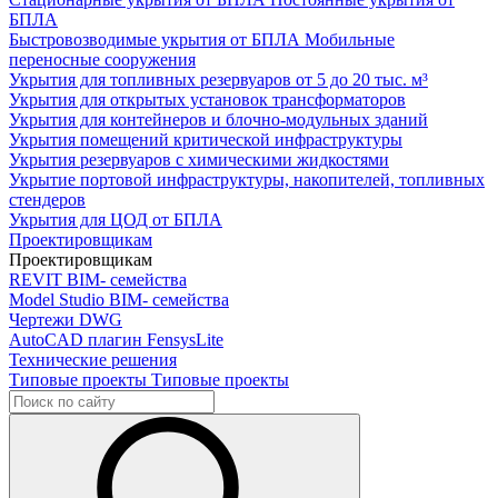
БПЛА
Быстровозводимые укрытия от БПЛА
Мобильные
переносные сооружения
Укрытия для топливных резервуаров
от 5 до 20 тыс. м³
Укрытия для открытых установок трансформаторов
Укрытия для контейнеров и блочно-модульных зданий
Укрытия помещений критической инфраструктуры
Укрытия резервуаров с химическими жидкостями
Укрытие портовой инфраструктуры, накопителей, топливных
стендеров
Укрытия для ЦОД от БПЛА
Проектировщикам
Проектировщикам
REVIT
BIM- семейства
Model Studio
BIM- семейства
Чертежи DWG
AutoCAD плагин
FensysLite
Технические решения
Типовые проекты
Типовые проекты