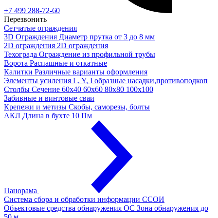
+7 499 288-72-60
Перезвонить
Сетчатые ограждения
3D Ограждения
Диаметр прутка от 3 до 8 мм
2D ограждения
2D ограждения
Техограда
Ограждение из профильной трубы
Ворота
Распашные и откатные
Калитки
Различные варианты оформления
Элементы усиления
L, Y, I образные насадки,противоподкоп
Столбы
Сечение 60х40 60х60 80х80 100х100
Забивные и винтовые сваи
Крепежи и метизы
Скобы, саморезы, болты
АКЛ
Длина в бухте 10 Пм
Панорама
Система сбора и обработки информации
ССОИ
Объектовые средства обнаружения ОС
Зона обнаружения до
50 м