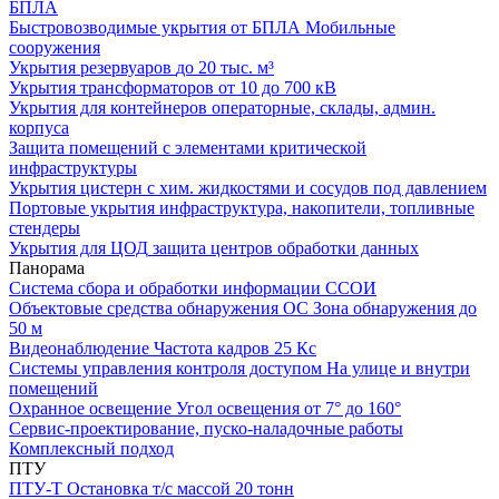
БПЛА
Быстровозводимые укрытия от БПЛА
Мобильные
сооружения
Укрытия резервуаров
до 20 тыс. м³
Укрытия трансформаторов
от 10 до 700 кВ
Укрытия для контейнеров
операторные, склады, админ.
корпуса
Защита помещений
с элементами критической
инфраструктуры
Укрытия цистерн с хим. жидкостями
и сосудов под давлением
Портовые укрытия
инфраструктура, накопители, топливные
стендеры
Укрытия для ЦОД
защита центров обработки данных
Панорама
Система сбора и обработки информации
ССОИ
Объектовые средства обнаружения ОС
Зона обнаружения до
50 м
Видеонаблюдение
Частота кадров 25 Кс
Системы управления контроля доступом
На улице и внутри
помещений
Охранное освещение
Угол освещения от 7° до 160°
Сервис-проектирование, пуско-наладочные работы
Комплексный подход
ПТУ
ПТУ-Т
Остановка т/c массой 20 тонн