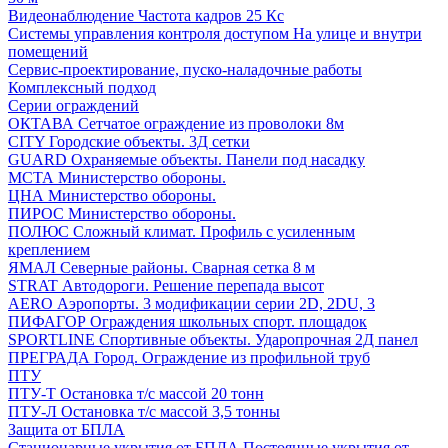
Видеонаблюдение
Частота кадров 25 Кс
Системы управления контроля доступом
На улице и внутри
помещений
Сервис-проектирование, пуско-наладочные работы
Комплексный подход
Серии ограждений
ОКТАВА
Сетчатое ограждение из проволоки 8м
CITY
Городские объекты. 3Д сетки
GUARD
Охраняемые объекты. Панели под насадку
МСТА
Министерство обороны.
ЦНА
Министерство обороны.
ПИРОС
Министерство обороны.
ПОЛЮС
Сложный климат. Профиль с усиленным
креплением
ЯМАЛ
Северные районы. Сварная сетка 8 м
STRAT
Автодороги. Решение перепада высот
AERO
Аэропорты. 3 модификации серии 2D, 2DU, 3
ПИФАГОР
Ограждения школьных спорт. площадок
SPORTLINE
Спортивные объекты. Ударопрочная 2Д панел
ПРЕГРАДА
Город. Ограждение из профильной труб
ПТУ
ПТУ-Т
Остановка т/c массой 20 тонн
ПТУ-Л
Остановка т/c массой 3,5 тонны
Защита от БПЛА
Стационарные укрытия от БПЛА
Постоянные укрытия от