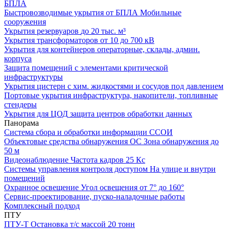
БПЛА
Быстровозводимые укрытия от БПЛА
Мобильные
сооружения
Укрытия резервуаров
до 20 тыс. м³
Укрытия трансформаторов
от 10 до 700 кВ
Укрытия для контейнеров
операторные, склады, админ.
корпуса
Защита помещений
с элементами критической
инфраструктуры
Укрытия цистерн с хим. жидкостями
и сосудов под давлением
Портовые укрытия
инфраструктура, накопители, топливные
стендеры
Укрытия для ЦОД
защита центров обработки данных
Панорама
Система сбора и обработки информации
ССОИ
Объектовые средства обнаружения ОС
Зона обнаружения до
50 м
Видеонаблюдение
Частота кадров 25 Кс
Системы управления контроля доступом
На улице и внутри
помещений
Охранное освещение
Угол освещения от 7° до 160°
Сервис-проектирование, пуско-наладочные работы
Комплексный подход
ПТУ
ПТУ-Т
Остановка т/c массой 20 тонн