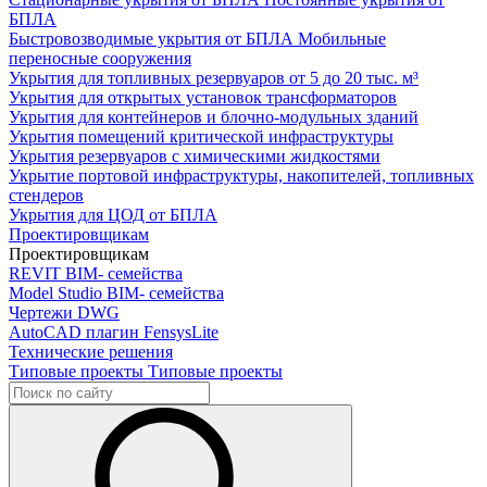
БПЛА
Быстровозводимые укрытия от БПЛА
Мобильные
переносные сооружения
Укрытия для топливных резервуаров
от 5 до 20 тыс. м³
Укрытия для открытых установок трансформаторов
Укрытия для контейнеров и блочно-модульных зданий
Укрытия помещений критической инфраструктуры
Укрытия резервуаров с химическими жидкостями
Укрытие портовой инфраструктуры, накопителей, топливных
стендеров
Укрытия для ЦОД от БПЛА
Проектировщикам
Проектировщикам
REVIT
BIM- семейства
Model Studio
BIM- семейства
Чертежи DWG
AutoCAD плагин
FensysLite
Технические решения
Типовые проекты
Типовые проекты