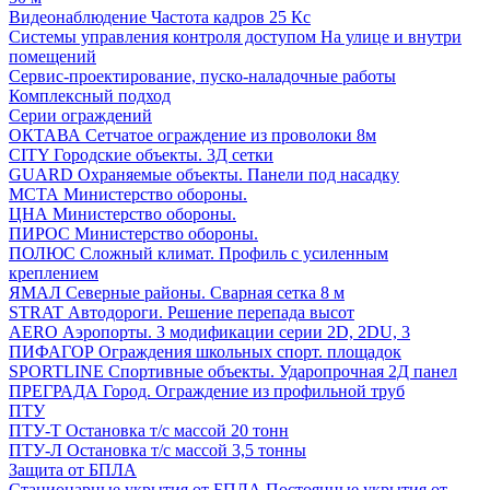
Видеонаблюдение
Частота кадров 25 Кс
Системы управления контроля доступом
На улице и внутри
помещений
Сервис-проектирование, пуско-наладочные работы
Комплексный подход
Серии ограждений
ОКТАВА
Сетчатое ограждение из проволоки 8м
CITY
Городские объекты. 3Д сетки
GUARD
Охраняемые объекты. Панели под насадку
МСТА
Министерство обороны.
ЦНА
Министерство обороны.
ПИРОС
Министерство обороны.
ПОЛЮС
Сложный климат. Профиль с усиленным
креплением
ЯМАЛ
Северные районы. Сварная сетка 8 м
STRAT
Автодороги. Решение перепада высот
AERO
Аэропорты. 3 модификации серии 2D, 2DU, 3
ПИФАГОР
Ограждения школьных спорт. площадок
SPORTLINE
Спортивные объекты. Ударопрочная 2Д панел
ПРЕГРАДА
Город. Ограждение из профильной труб
ПТУ
ПТУ-Т
Остановка т/c массой 20 тонн
ПТУ-Л
Остановка т/c массой 3,5 тонны
Защита от БПЛА
Стационарные укрытия от БПЛА
Постоянные укрытия от