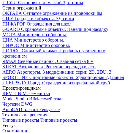
ПТУ-Л
Остановка т/c массой 3,5 тонны
Серии ограждений
ОКТАВА
Сетчатое ограждение из проволоки 8м
CITY
Городские объекты. 3Д сетки
ПИФАГОР
Ограждения для школ
GUARD
Охраняемые объекты. Панели под насадку
МСТА
Министерство обороны.
ЦНА
Министерство обороны.
ПИРОС
Министерство обороны.
ПОЛЮС
Сложный климат. Профиль с усиленным
креплением
ЯМАЛ
Северные районы. Сварная сетка 8 м
STRAT
Автодороги. Решение перепада высот
AERO
Аэропорты. 3 модификации серии 2D, 2DU, 3
SPORTLINE
Спортивные объекты. Ударопрочная 2Д панел
ПРЕГРАДА
Город. Ограждение из профильной труб
Проектировщикам
REVIT
BIM- семейства
Model Studio
BIM- семейства
Чертежи DWG
AutoCAD плагин
FensysLite
Технические решения
Типовые проекты
Типовые проекты
Fensys
О компании