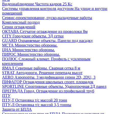
Видеонаблюдение
Частота кадров 25 Кс
Системы управления контроля доступом
На улице и внутри
помещений
Сервис-проектирование, пуско-наладочные работы
Комплексный подход
Серии ограждений
ОКТАВА
Сетчатое ограждение из проволоки 8м
CITY
Городские объекты. 3Д сетки
GUARD
Охраняемые объекты. Панели под насадку
МСТА
Министерство обороны.
ЦНА
Министерство обороны.
ПИРОС
Министерство обороны.
ПОЛЮС
Сложный климат. Профиль с усиленным
креплением
ЯМАЛ
Северные районы. Сварная сетка 8 м
STRAT
Автодороги. Решение перепада высот
AERO
Аэропорты. 3 модификации серии 2D, 2DU, 3
ПИФАГОР
Ограждения школьных спорт. площадок
SPORTLINE
Спортивные объекты. Ударопрочная 2Д панел
ПРЕГРАДА
Город. Ограждение из профильной труб
ПТУ
ПТУ-Т
Остановка т/c массой 20 тонн
ПТУ-Л
Остановка т/c массой 3,5 тонны
Защита от БПЛА
Стационарные укрытия от БПЛА
Постоянные укрытия от