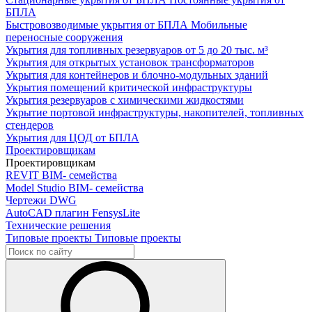
БПЛА
Быстровозводимые укрытия от БПЛА
Мобильные
переносные сооружения
Укрытия для топливных резервуаров
от 5 до 20 тыс. м³
Укрытия для открытых установок трансформаторов
Укрытия для контейнеров и блочно-модульных зданий
Укрытия помещений критической инфраструктуры
Укрытия резервуаров с химическими жидкостями
Укрытие портовой инфраструктуры, накопителей, топливных
стендеров
Укрытия для ЦОД от БПЛА
Проектировщикам
Проектировщикам
REVIT
BIM- семейства
Model Studio
BIM- семейства
Чертежи DWG
AutoCAD плагин
FensysLite
Технические решения
Типовые проекты
Типовые проекты