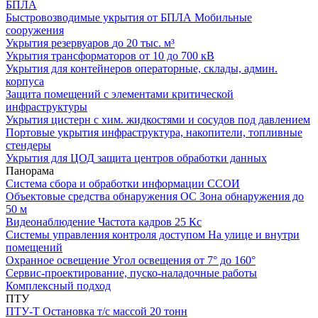
БПЛА
Быстровозводимые укрытия от БПЛА
Мобильные
сооружения
Укрытия резервуаров
до 20 тыс. м³
Укрытия трансформаторов
от 10 до 700 кВ
Укрытия для контейнеров
операторные, склады, админ.
корпуса
Защита помещений
с элементами критической
инфраструктуры
Укрытия цистерн с хим. жидкостями
и сосудов под давлением
Портовые укрытия
инфраструктура, накопители, топливные
стендеры
Укрытия для ЦОД
защита центров обработки данных
Панорама
Система сбора и обработки информации
ССОИ
Объектовые средства обнаружения ОС
Зона обнаружения до
50 м
Видеонаблюдение
Частота кадров 25 Кс
Системы управления контроля доступом
На улице и внутри
помещений
Охранное освещение
Угол освещения от 7° до 160°
Сервис-проектирование, пуско-наладочные работы
Комплексный подход
ПТУ
ПТУ-Т
Остановка т/c массой 20 тонн