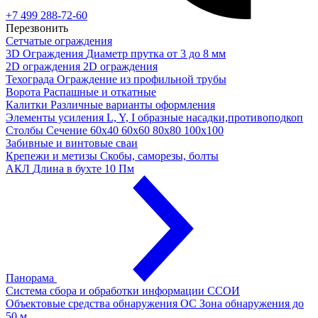
+7 499 288-72-60
Перезвонить
Сетчатые ограждения
3D Ограждения
Диаметр прутка от 3 до 8 мм
2D ограждения
2D ограждения
Техограда
Ограждение из профильной трубы
Ворота
Распашные и откатные
Калитки
Различные варианты оформления
Элементы усиления
L, Y, I образные насадки,противоподкоп
Столбы
Сечение 60х40 60х60 80х80 100х100
Забивные и винтовые сваи
Крепежи и метизы
Скобы, саморезы, болты
АКЛ
Длина в бухте 10 Пм
Панорама
Система сбора и обработки информации
ССОИ
Объектовые средства обнаружения ОС
Зона обнаружения до
50 м