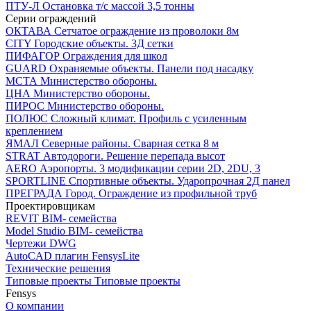
ПТУ-Л
Остановка т/c массой 3,5 тонны
Серии ограждений
ОКТАВА
Сетчатое ограждение из проволоки 8м
CITY
Городские объекты. 3Д сетки
ПИФАГОР
Ограждения для школ
GUARD
Охраняемые объекты. Панели под насадку
МСТА
Министерство обороны.
ЦНА
Министерство обороны.
ПИРОС
Министерство обороны.
ПОЛЮС
Сложный климат. Профиль с усиленным
креплением
ЯМАЛ
Северные районы. Сварная сетка 8 м
STRAT
Автодороги. Решение перепада высот
AERO
Аэропорты. 3 модификации серии 2D, 2DU, 3
SPORTLINE
Спортивные объекты. Ударопрочная 2Д панел
ПРЕГРАДА
Город. Ограждение из профильной труб
Проектировщикам
REVIT
BIM- семейства
Model Studio
BIM- семейства
Чертежи DWG
AutoCAD плагин
FensysLite
Технические решения
Типовые проекты
Типовые проекты
Fensys
О компании