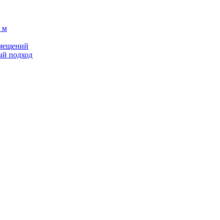
 м
омещений
ый подход