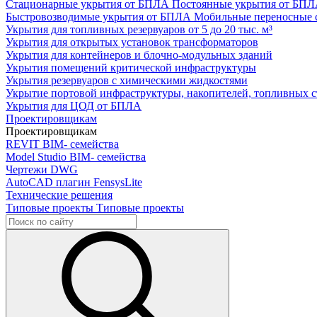
Стационарные укрытия от БПЛА
Постоянные укрытия от БП
Быстровозводимые укрытия от БПЛА
Мобильные переносные 
Укрытия для топливных резервуаров
от 5 до 20 тыс. м³
Укрытия для открытых установок трансформаторов
Укрытия для контейнеров и блочно-модульных зданий
Укрытия помещений критической инфраструктуры
Укрытия резервуаров с химическими жидкостями
Укрытие портовой инфраструктуры, накопителей, топливных с
Укрытия для ЦОД от БПЛА
Проектировщикам
Проектировщикам
REVIT
BIM- семейства
Model Studio
BIM- семейства
Чертежи DWG
AutoCAD плагин
FensysLite
Технические решения
Типовые проекты
Типовые проекты