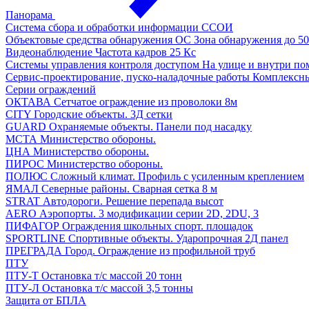
Панорама
Система сбора и обработки информации
ССОИ
Объектовые средства обнаружения ОС
Зона обнаружения до 50
Видеонаблюдение
Частота кадров 25 Кс
Системы управления контроля доступом
На улице и внутри п
Сервис-проектирование, пуско-наладочные работы
Комплексн
Серии ограждений
ОКТАВА
Сетчатое ограждение из проволоки 8м
CITY
Городские объекты. 3Д сетки
GUARD
Охраняемые объекты. Панели под насадку
МСТА
Министерство обороны.
ЦНА
Министерство обороны.
ПИРОС
Министерство обороны.
ПОЛЮС
Сложный климат. Профиль с усиленным креплением
ЯМАЛ
Северные районы. Сварная сетка 8 м
STRAT
Автодороги. Решение перепада высот
AERO
Аэропорты. 3 модификации серии 2D, 2DU, 3
ПИФАГОР
Ограждения школьных спорт. площадок
SPORTLINE
Спортивные объекты. Ударопрочная 2Д панел
ПРЕГРАДА
Город. Ограждение из профильной труб
ПТУ
ПТУ-Т
Остановка т/c массой 20 тонн
ПТУ-Л
Остановка т/c массой 3,5 тонны
Защита от БПЛА